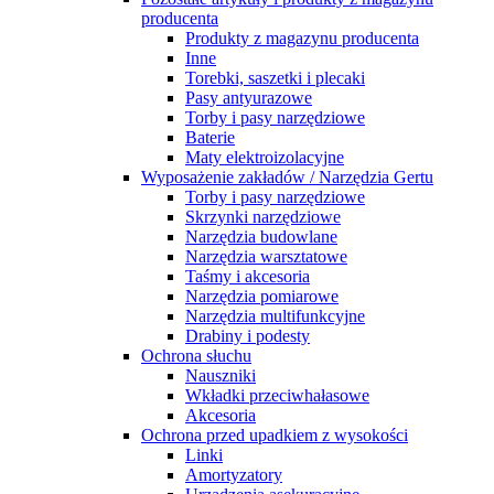
producenta
Produkty z magazynu producenta
Inne
Torebki, saszetki i plecaki
Pasy antyurazowe
Torby i pasy narzędziowe
Baterie
Maty elektroizolacyjne
Wyposażenie zakładów / Narzędzia Gertu
Torby i pasy narzędziowe
Skrzynki narzędziowe
Narzędzia budowlane
Narzędzia warsztatowe
Taśmy i akcesoria
Narzędzia pomiarowe
Narzędzia multifunkcyjne
Drabiny i podesty
Ochrona słuchu
Nauszniki
Wkładki przeciwhałasowe
Akcesoria
Ochrona przed upadkiem z wysokości
Linki
Amortyzatory