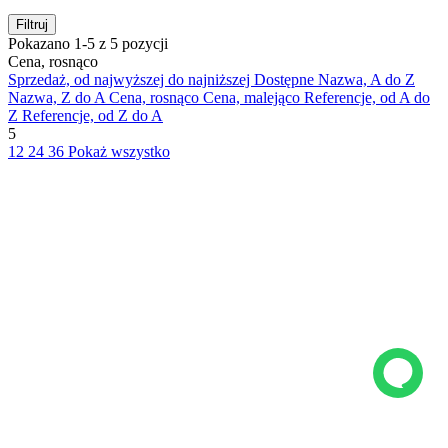
Filtruj
Pokazano 1-5 z 5 pozycji
Cena, rosnąco
Sprzedaż, od najwyższej do najniższej
Dostępne
Nazwa, A do Z
Nazwa, Z do A
Cena, rosnąco
Cena, malejąco
Referencje, od A do
Z
Referencje, od Z do A
5
12
24
36
Pokaż wszystko