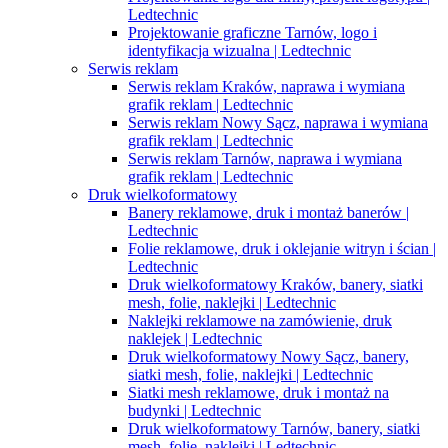
Ledtechnic
Projektowanie graficzne Tarnów, logo i
identyfikacja wizualna | Ledtechnic
Serwis reklam
Serwis reklam Kraków, naprawa i wymiana
grafik reklam | Ledtechnic
Serwis reklam Nowy Sącz, naprawa i wymiana
grafik reklam | Ledtechnic
Serwis reklam Tarnów, naprawa i wymiana
grafik reklam | Ledtechnic
Druk wielkoformatowy
Banery reklamowe, druk i montaż banerów |
Ledtechnic
Folie reklamowe, druk i oklejanie witryn i ścian |
Ledtechnic
Druk wielkoformatowy Kraków, banery, siatki
mesh, folie, naklejki | Ledtechnic
Naklejki reklamowe na zamówienie, druk
naklejek | Ledtechnic
Druk wielkoformatowy Nowy Sącz, banery,
siatki mesh, folie, naklejki | Ledtechnic
Siatki mesh reklamowe, druk i montaż na
budynki | Ledtechnic
Druk wielkoformatowy Tarnów, banery, siatki
mesh, folie, naklejki | Ledtechnic