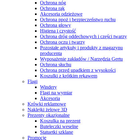
Ochrona nóg
Ochrona rąk
Akcesoria odzieżowe
Ochrona ppoż i bezpieczeństwo ruchu
Ochrona głowy
Higiena i czystość
Ochrona dróg oddechowych i części twarzy
Ochrona oczu i twarzy
Pozostałe artykuły i produkty z magazynu
producenta
Wyposażenie zakładów / Narzędzia Gertu
Ochrona słuchu
Ochrona przed upadkiem z wysokości
Koszulki z krótkim rękawem
Flagi
Windery
Flagi na wymiar
Akcesoria
Krówki reklamowe
Naklejki żelowe 3D
Prezenty okazjonalne
Koszulka na prezent
Buteleczki weselne
Statuetki szklane
Promocje