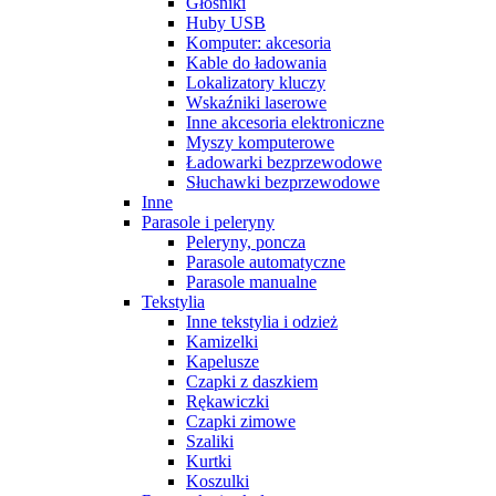
Głośniki
Huby USB
Komputer: akcesoria
Kable do ładowania
Lokalizatory kluczy
Wskaźniki laserowe
Inne akcesoria elektroniczne
Myszy komputerowe
Ładowarki bezprzewodowe
Słuchawki bezprzewodowe
Inne
Parasole i peleryny
Peleryny, poncza
Parasole automatyczne
Parasole manualne
Tekstylia
Inne tekstylia i odzież
Kamizelki
Kapelusze
Czapki z daszkiem
Rękawiczki
Czapki zimowe
Szaliki
Kurtki
Koszulki