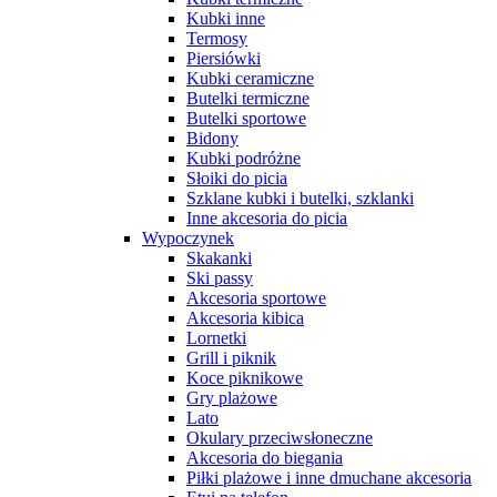
Kubki inne
Termosy
Piersiówki
Kubki ceramiczne
Butelki termiczne
Butelki sportowe
Bidony
Kubki podróżne
Słoiki do picia
Szklane kubki i butelki, szklanki
Inne akcesoria do picia
Wypoczynek
Skakanki
Ski passy
Akcesoria sportowe
Akcesoria kibica
Lornetki
Grill i piknik
Koce piknikowe
Gry plażowe
Lato
Okulary przeciwsłoneczne
Akcesoria do biegania
Piłki plażowe i inne dmuchane akcesoria