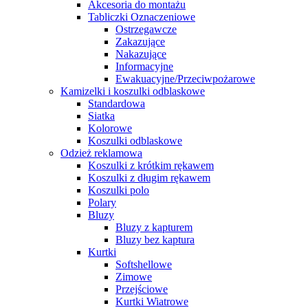
Akcesoria do montażu
Tabliczki Oznaczeniowe
Ostrzegawcze
Zakazujące
Nakazujące
Informacyjne
Ewakuacyjne/Przeciwpożarowe
Kamizelki i koszulki odblaskowe
Standardowa
Siatka
Kolorowe
Koszulki odblaskowe
Odzież reklamowa
Koszulki z krótkim rękawem
Koszulki z długim rękawem
Koszulki polo
Polary
Bluzy
Bluzy z kapturem
Bluzy bez kaptura
Kurtki
Softshellowe
Zimowe
Przejściowe
Kurtki Wiatrowe