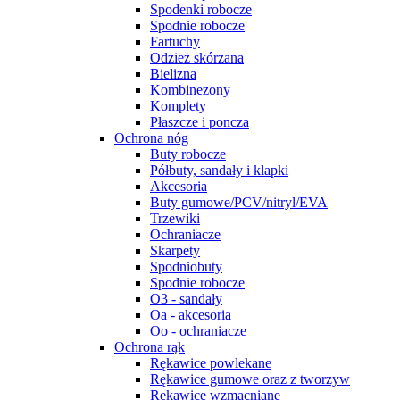
Spodenki robocze
Spodnie robocze
Fartuchy
Odzież skórzana
Bielizna
Kombinezony
Komplety
Płaszcze i poncza
Ochrona nóg
Buty robocze
Półbuty, sandały i klapki
Akcesoria
Buty gumowe/PCV/nitryl/EVA
Trzewiki
Ochraniacze
Skarpety
Spodniobuty
Spodnie robocze
O3 - sandały
Oa - akcesoria
Oo - ochraniacze
Ochrona rąk
Rękawice powlekane
Rękawice gumowe oraz z tworzyw
Rękawice wzmacniane