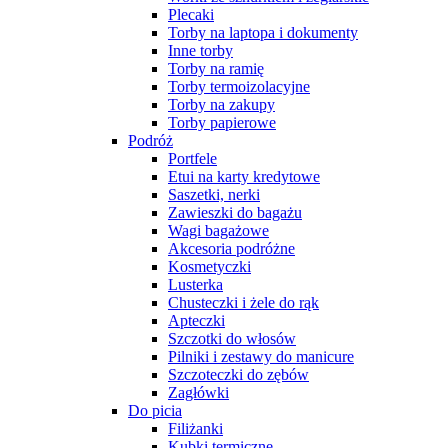
Plecaki
Torby na laptopa i dokumenty
Inne torby
Torby na ramię
Torby termoizolacyjne
Torby na zakupy
Torby papierowe
Podróż
Portfele
Etui na karty kredytowe
Saszetki, nerki
Zawieszki do bagażu
Wagi bagażowe
Akcesoria podróżne
Kosmetyczki
Lusterka
Chusteczki i żele do rąk
Apteczki
Szczotki do włosów
Pilniki i zestawy do manicure
Szczoteczki do zębów
Zagłówki
Do picia
Filiżanki
Kubki termiczne