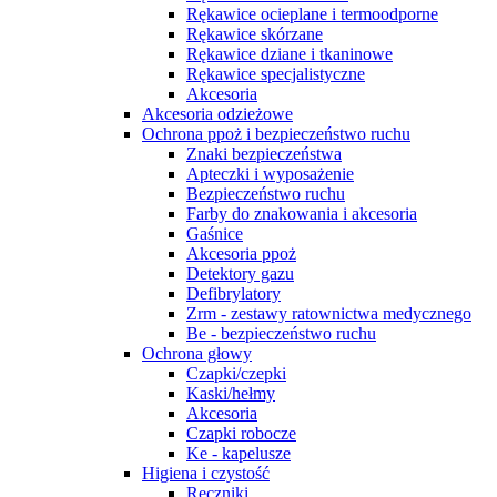
Rękawice ocieplane i termoodporne
Rękawice skórzane
Rękawice dziane i tkaninowe
Rękawice specjalistyczne
Akcesoria
Akcesoria odzieżowe
Ochrona ppoż i bezpieczeństwo ruchu
Znaki bezpieczeństwa
Apteczki i wyposażenie
Bezpieczeństwo ruchu
Farby do znakowania i akcesoria
Gaśnice
Akcesoria ppoż
Detektory gazu
Defibrylatory
Zrm - zestawy ratownictwa medycznego
Be - bezpieczeństwo ruchu
Ochrona głowy
Czapki/czepki
Kaski/hełmy
Akcesoria
Czapki robocze
Ke - kapelusze
Higiena i czystość
Ręczniki