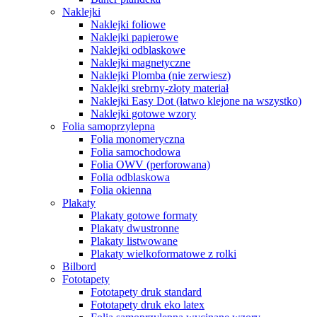
Naklejki
Naklejki foliowe
Naklejki papierowe
Naklejki odblaskowe
Naklejki magnetyczne
Naklejki Plomba (nie zerwiesz)
Naklejki srebrny-złoty materiał
Naklejki Easy Dot (łatwo klejone na wszystko)
Naklejki gotowe wzory
Folia samoprzylepna
Folia monomeryczna
Folia samochodowa
Folia OWV (perforowana)
Folia odblaskowa
Folia okienna
Plakaty
Plakaty gotowe formaty
Plakaty dwustronne
Plakaty listwowane
Plakaty wielkoformatowe z rolki
Bilbord
Fototapety
Fototapety druk standard
Fototapety druk eko latex