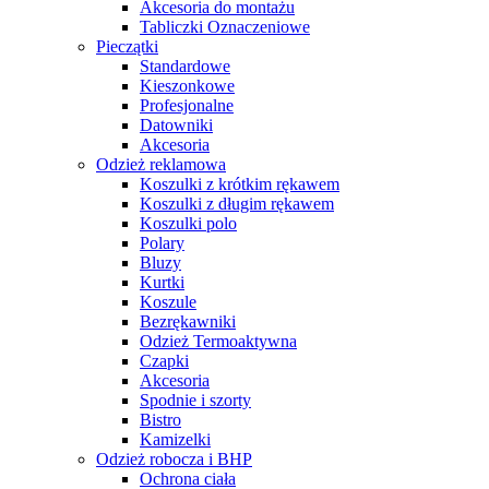
Akcesoria do montażu
Tabliczki Oznaczeniowe
Pieczątki
Standardowe
Kieszonkowe
Profesjonalne
Datowniki
Akcesoria
Odzież reklamowa
Koszulki z krótkim rękawem
Koszulki z długim rękawem
Koszulki polo
Polary
Bluzy
Kurtki
Koszule
Bezrękawniki
Odzież Termoaktywna
Czapki
Akcesoria
Spodnie i szorty
Bistro
Kamizelki
Odzież robocza i BHP
Ochrona ciała