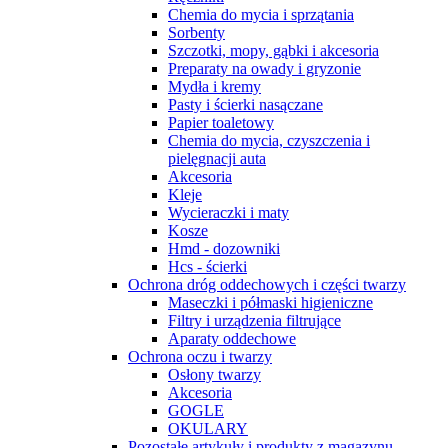
Chemia do mycia i sprzątania
Sorbenty
Szczotki, mopy, gąbki i akcesoria
Preparaty na owady i gryzonie
Mydła i kremy
Pasty i ścierki nasączane
Papier toaletowy
Chemia do mycia, czyszczenia i
pielęgnacji auta
Akcesoria
Kleje
Wycieraczki i maty
Kosze
Hmd - dozowniki
Hcs - ścierki
Ochrona dróg oddechowych i części twarzy
Maseczki i półmaski higieniczne
Filtry i urządzenia filtrujące
Aparaty oddechowe
Ochrona oczu i twarzy
Osłony twarzy
Akcesoria
GOGLE
OKULARY
Pozostałe artykuły i produkty z magazynu