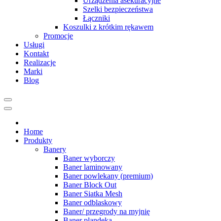
Urządzenia asekuracyjne
Szelki bezpieczeństwa
Łączniki
Koszulki z krótkim rękawem
Promocje
Usługi
Kontakt
Realizacje
Marki
Blog
Home
Produkty
Banery
Baner wyborczy
Baner laminowany
Baner powlekany (premium)
Baner Block Out
Baner Siatka Mesh
Baner odblaskowy
Baner/ przegrody na myjnię
Baner plandeka