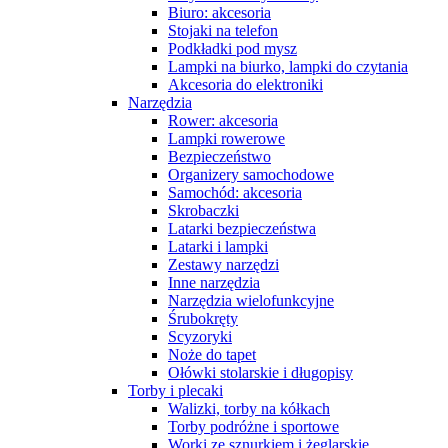
Biuro: akcesoria
Stojaki na telefon
Podkładki pod mysz
Lampki na biurko, lampki do czytania
Akcesoria do elektroniki
Narzędzia
Rower: akcesoria
Lampki rowerowe
Bezpieczeństwo
Organizery samochodowe
Samochód: akcesoria
Skrobaczki
Latarki bezpieczeństwa
Latarki i lampki
Zestawy narzędzi
Inne narzędzia
Narzędzia wielofunkcyjne
Śrubokręty
Scyzoryki
Noże do tapet
Ołówki stolarskie i długopisy
Torby i plecaki
Walizki, torby na kółkach
Torby podróżne i sportowe
Worki ze sznurkiem i żeglarskie