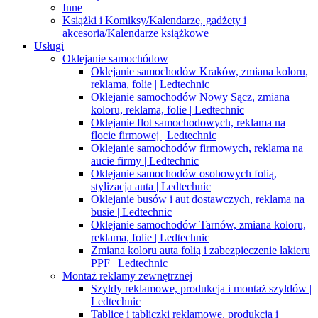
Inne
Książki i Komiksy/Kalendarze, gadżety i
akcesoria/Kalendarze książkowe
Usługi
Oklejanie samochódow
Oklejanie samochodów Kraków, zmiana koloru,
reklama, folie | Ledtechnic
Oklejanie samochodów Nowy Sącz, zmiana
koloru, reklama, folie | Ledtechnic
Oklejanie flot samochodowych, reklama na
flocie firmowej | Ledtechnic
Oklejanie samochodów firmowych, reklama na
aucie firmy | Ledtechnic
Oklejanie samochodów osobowych folią,
stylizacja auta | Ledtechnic
Oklejanie busów i aut dostawczych, reklama na
busie | Ledtechnic
Oklejanie samochodów Tarnów, zmiana koloru,
reklama, folie | Ledtechnic
Zmiana koloru auta folią i zabezpieczenie lakieru
PPF | Ledtechnic
Montaż reklamy zewnętrznej
Szyldy reklamowe, produkcja i montaż szyldów |
Ledtechnic
Tablice i tabliczki reklamowe, produkcja i