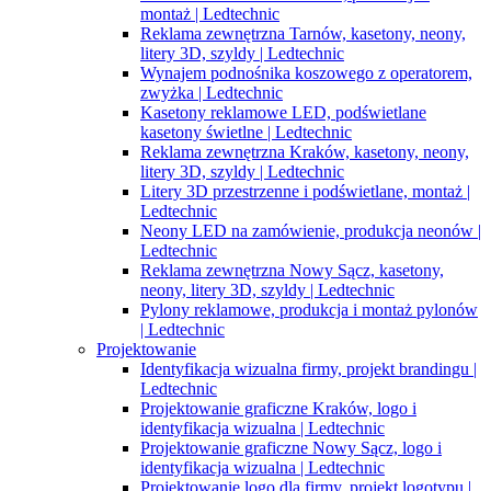
montaż | Ledtechnic
Reklama zewnętrzna Tarnów, kasetony, neony,
litery 3D, szyldy | Ledtechnic
Wynajem podnośnika koszowego z operatorem,
zwyżka | Ledtechnic
Kasetony reklamowe LED, podświetlane
kasetony świetlne | Ledtechnic
Reklama zewnętrzna Kraków, kasetony, neony,
litery 3D, szyldy | Ledtechnic
Litery 3D przestrzenne i podświetlane, montaż |
Ledtechnic
Neony LED na zamówienie, produkcja neonów |
Ledtechnic
Reklama zewnętrzna Nowy Sącz, kasetony,
neony, litery 3D, szyldy | Ledtechnic
Pylony reklamowe, produkcja i montaż pylonów
| Ledtechnic
Projektowanie
Identyfikacja wizualna firmy, projekt brandingu |
Ledtechnic
Projektowanie graficzne Kraków, logo i
identyfikacja wizualna | Ledtechnic
Projektowanie graficzne Nowy Sącz, logo i
identyfikacja wizualna | Ledtechnic
Projektowanie logo dla firmy, projekt logotypu |