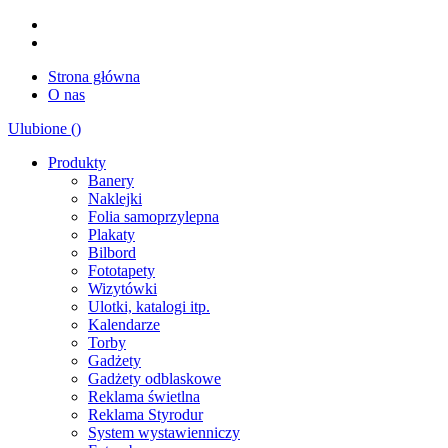
Strona główna
O nas
Ulubione (
)
Produkty
Banery
Naklejki
Folia samoprzylepna
Plakaty
Bilbord
Fototapety
Wizytówki
Ulotki, katalogi itp.
Kalendarze
Torby
Gadżety
Gadżety odblaskowe
Reklama świetlna
Reklama Styrodur
System wystawienniczy