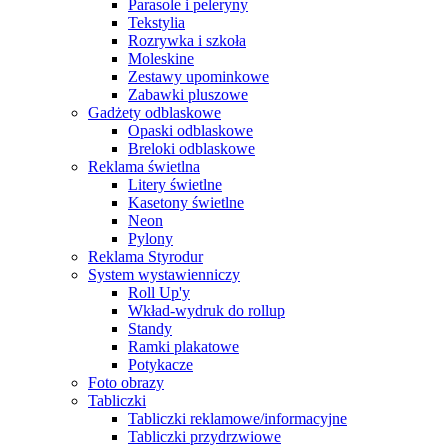
Parasole i peleryny
Tekstylia
Rozrywka i szkoła
Moleskine
Zestawy upominkowe
Zabawki pluszowe
Gadżety odblaskowe
Opaski odblaskowe
Breloki odblaskowe
Reklama świetlna
Litery świetlne
Kasetony świetlne
Neon
Pylony
Reklama Styrodur
System wystawienniczy
Roll Up'y
Wkład-wydruk do rollup
Standy
Ramki plakatowe
Potykacze
Foto obrazy
Tabliczki
Tabliczki reklamowe/informacyjne
Tabliczki przydrzwiowe