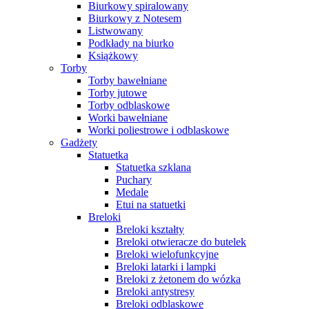
Biurkowy spiralowany
Biurkowy z Notesem
Listwowany
Podkłady na biurko
Książkowy
Torby
Torby bawełniane
Torby jutowe
Torby odblaskowe
Worki bawełniane
Worki poliestrowe i odblaskowe
Gadżety
Statuetka
Statuetka szklana
Puchary
Medale
Etui na statuetki
Breloki
Breloki kształty
Breloki otwieracze do butelek
Breloki wielofunkcyjne
Breloki latarki i lampki
Breloki z żetonem do wózka
Breloki antystresy
Breloki odblaskowe