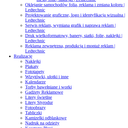
Oklejanie samochodów folią, reklama i zmiana koloru |
Ledtechnic
Projektowanie graficzne, logo i identyfikacja wizualna |
Ledtechnic
Serwis reklam, wymiana grafik i naprawa reklam |
Ledtechnic
Druk wielkoformatowy, banery, siatki, folie, naklejki |
Ledtechnic
Reklama zewnętrzna, produkcja i montaż reklam |
Ledtechnic
Realizacje
Naklejki
Plakaty
Fototapety
Wizytówki, ulotki i inne
Kalendarze
Torby bawełniane i worki
Gadżety Reklamowe
Litery świetlne
Litery Styrodur
Fotoobrazy
Tabliczki
Kamizelki odblaskowe
Nadruk na odzieży