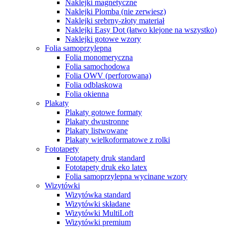
Naklejki magnetyczne
Naklejki Plomba (nie zerwiesz)
Naklejki srebrny-złoty materiał
Naklejki Easy Dot (łatwo klejone na wszystko)
Naklejki gotowe wzory
Folia samoprzylepna
Folia monomeryczna
Folia samochodowa
Folia OWV (perforowana)
Folia odblaskowa
Folia okienna
Plakaty
Plakaty gotowe formaty
Plakaty dwustronne
Plakaty listwowane
Plakaty wielkoformatowe z rolki
Fototapety
Fototapety druk standard
Fototapety druk eko latex
Folia samoprzylepna wycinane wzory
Wizytówki
Wizytówka standard
Wizytówki składane
Wizytówki MultiLoft
Wizytówki premium