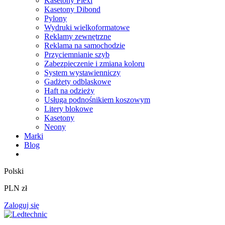
Kasetony Plexi
Kasetony Dibond
Pylony
Wydruki wielkoformatowe
Reklamy zewnętrzne
Reklama na samochodzie
Przyciemnianie szyb
Zabezpieczenie i zmiana koloru
System wystawienniczy
Gadżety odblaskowe
Haft na odzieży
Usługa podnośnikiem koszowym
Litery blokowe
Kasetony
Neony
Marki
Blog
Polski
PLN zł
Zaloguj się