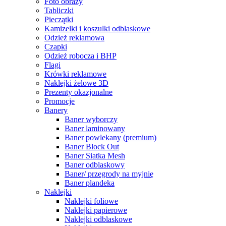
Foto obrazy
Tabliczki
Pieczątki
Kamizelki i koszulki odblaskowe
Odzież reklamowa
Czapki
Odzież robocza i BHP
Flagi
Krówki reklamowe
Naklejki żelowe 3D
Prezenty okazjonalne
Promocje
Banery
Baner wyborczy
Baner laminowany
Baner powlekany (premium)
Baner Block Out
Baner Siatka Mesh
Baner odblaskowy
Baner/ przegrody na myjnię
Baner plandeka
Naklejki
Naklejki foliowe
Naklejki papierowe
Naklejki odblaskowe