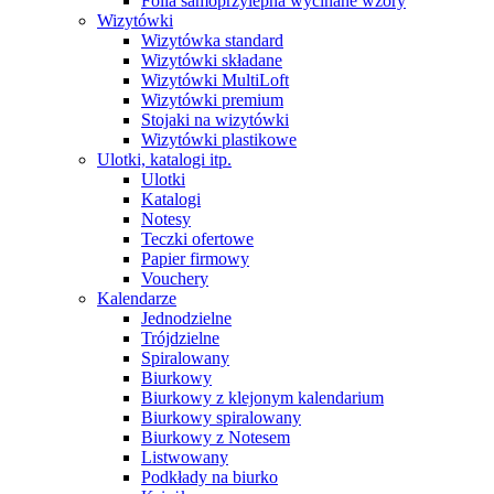
Folia samoprzylepna wycinane wzory
Wizytówki
Wizytówka standard
Wizytówki składane
Wizytówki MultiLoft
Wizytówki premium
Stojaki na wizytówki
Wizytówki plastikowe
Ulotki, katalogi itp.
Ulotki
Katalogi
Notesy
Teczki ofertowe
Papier firmowy
Vouchery
Kalendarze
Jednodzielne
Trójdzielne
Spiralowany
Biurkowy
Biurkowy z klejonym kalendarium
Biurkowy spiralowany
Biurkowy z Notesem
Listwowany
Podkłady na biurko