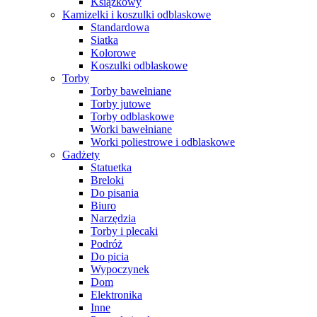
Książkowy
Kamizelki i koszulki odblaskowe
Standardowa
Siatka
Kolorowe
Koszulki odblaskowe
Torby
Torby bawełniane
Torby jutowe
Torby odblaskowe
Worki bawełniane
Worki poliestrowe i odblaskowe
Gadżety
Statuetka
Breloki
Do pisania
Biuro
Narzędzia
Torby i plecaki
Podróż
Do picia
Wypoczynek
Dom
Elektronika
Inne