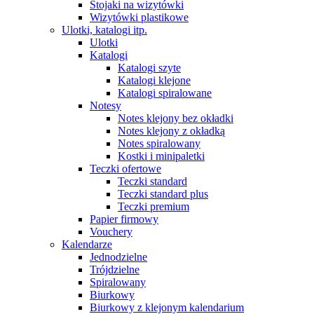
Stojaki na wizytówki
Wizytówki plastikowe
Ulotki, katalogi itp.
Ulotki
Katalogi
Katalogi szyte
Katalogi klejone
Katalogi spiralowane
Notesy
Notes klejony bez okładki
Notes klejony z okładką
Notes spiralowany
Kostki i minipaletki
Teczki ofertowe
Teczki standard
Teczki standard plus
Teczki premium
Papier firmowy
Vouchery
Kalendarze
Jednodzielne
Trójdzielne
Spiralowany
Biurkowy
Biurkowy z klejonym kalendarium