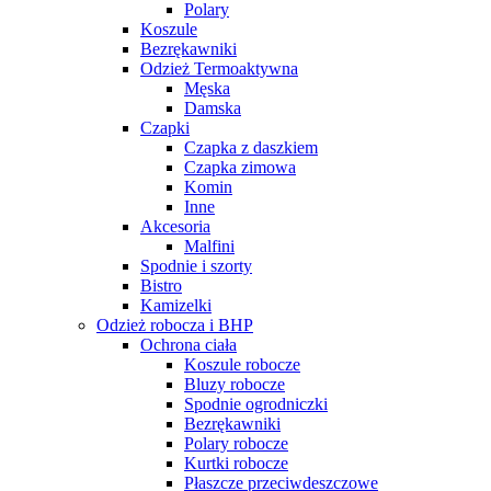
Polary
Koszule
Bezrękawniki
Odzież Termoaktywna
Męska
Damska
Czapki
Czapka z daszkiem
Czapka zimowa
Komin
Inne
Akcesoria
Malfini
Spodnie i szorty
Bistro
Kamizelki
Odzież robocza i BHP
Ochrona ciała
Koszule robocze
Bluzy robocze
Spodnie ogrodniczki
Bezrękawniki
Polary robocze
Kurtki robocze
Płaszcze przeciwdeszczowe