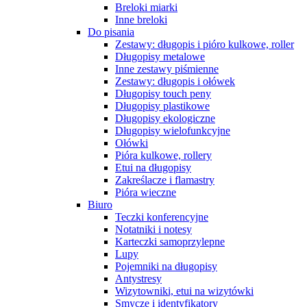
Breloki miarki
Inne breloki
Do pisania
Zestawy: długopis i pióro kulkowe, roller
Długopisy metalowe
Inne zestawy piśmienne
Zestawy: długopis i ołówek
Długopisy touch peny
Długopisy plastikowe
Długopisy ekologiczne
Długopisy wielofunkcyjne
Ołówki
Pióra kulkowe, rollery
Etui na długopisy
Zakreślacze i flamastry
Pióra wieczne
Biuro
Teczki konferencyjne
Notatniki i notesy
Karteczki samoprzylepne
Lupy
Pojemniki na długopisy
Antystresy
Wizytowniki, etui na wizytówki
Smycze i identyfikatory