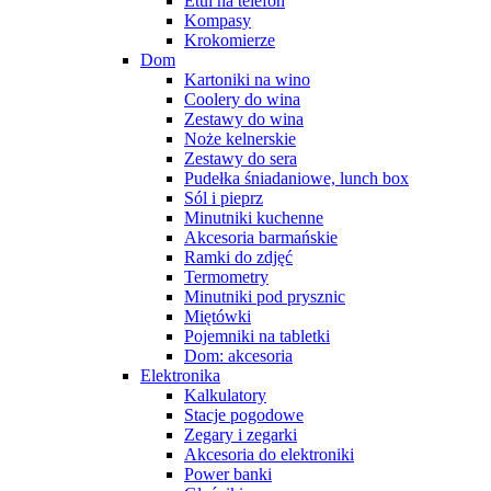
Etui na telefon
Kompasy
Krokomierze
Dom
Kartoniki na wino
Coolery do wina
Zestawy do wina
Noże kelnerskie
Zestawy do sera
Pudełka śniadaniowe, lunch box
Sól i pieprz
Minutniki kuchenne
Akcesoria barmańskie
Ramki do zdjęć
Termometry
Minutniki pod prysznic
Miętówki
Pojemniki na tabletki
Dom: akcesoria
Elektronika
Kalkulatory
Stacje pogodowe
Zegary i zegarki
Akcesoria do elektroniki
Power banki