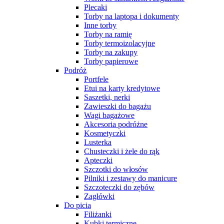
Plecaki
Torby na laptopa i dokumenty
Inne torby
Torby na ramię
Torby termoizolacyjne
Torby na zakupy
Torby papierowe
Podróż
Portfele
Etui na karty kredytowe
Saszetki, nerki
Zawieszki do bagażu
Wagi bagażowe
Akcesoria podróżne
Kosmetyczki
Lusterka
Chusteczki i żele do rąk
Apteczki
Szczotki do włosów
Pilniki i zestawy do manicure
Szczoteczki do zębów
Zagłówki
Do picia
Filiżanki
Kubki termiczne