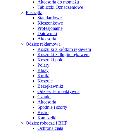
Akcesoria do montażu
Tabliczki Oznaczeniowe
Pieczątki
Standardowe
Kieszonkowe
Profesjonalne
Datowniki
Akcesoria
Odzież reklamowa
Koszulki z krótkim rękawem
Koszulki z długim rękawem
Koszulki polo
Polary
Bluzy
Kurtki
Koszule
Bezrękawniki
Odzież Termoaktywna
Czapki
Akcesoria
Spodnie i szorty
Bistro
Kamizelki
Odzież robocza i BHP
Ochrona ciała