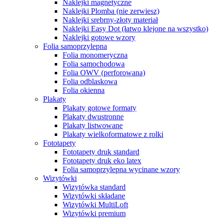
Naklejki magnetyczne
Naklejki Plomba (nie zerwiesz)
Naklejki srebrny-złoty materiał
Naklejki Easy Dot (łatwo klejone na wszystko)
Naklejki gotowe wzory
Folia samoprzylepna
Folia monomeryczna
Folia samochodowa
Folia OWV (perforowana)
Folia odblaskowa
Folia okienna
Plakaty
Plakaty gotowe formaty
Plakaty dwustronne
Plakaty listwowane
Plakaty wielkoformatowe z rolki
Fototapety
Fototapety druk standard
Fototapety druk eko latex
Folia samoprzylepna wycinane wzory
Wizytówki
Wizytówka standard
Wizytówki składane
Wizytówki MultiLoft
Wizytówki premium