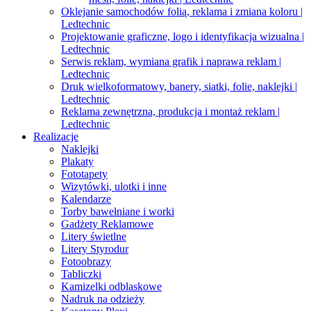
Oklejanie samochodów folią, reklama i zmiana koloru |
Ledtechnic
Projektowanie graficzne, logo i identyfikacja wizualna |
Ledtechnic
Serwis reklam, wymiana grafik i naprawa reklam |
Ledtechnic
Druk wielkoformatowy, banery, siatki, folie, naklejki |
Ledtechnic
Reklama zewnętrzna, produkcja i montaż reklam |
Ledtechnic
Realizacje
Naklejki
Plakaty
Fototapety
Wizytówki, ulotki i inne
Kalendarze
Torby bawełniane i worki
Gadżety Reklamowe
Litery świetlne
Litery Styrodur
Fotoobrazy
Tabliczki
Kamizelki odblaskowe
Nadruk na odzieży