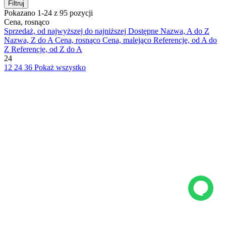
Filtruj
Pokazano 1-24 z 95 pozycji
Cena, rosnąco
Sprzedaż, od najwyższej do najniższej
Dostępne
Nazwa, A do Z
Nazwa, Z do A
Cena, rosnąco
Cena, malejąco
Referencje, od A do
Z
Referencje, od Z do A
24
12
24
36
Pokaż wszystko