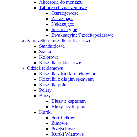
Akcesoria do montażu
Tabliczki Oznaczeniowe
Ostrzegawcze
Zakazujące
Nakazujące
Informacyjne
Ewakuacyjne/Przeciwpożarowe
Kamizelki i koszulki odblaskowe
Standardowa
Siatka
Kolorowe
Koszulki odblaskowe
Odzież reklamowa
Koszulki z krótkim rękawem
Koszulki z długim rękawem
Koszulki polo
Polary
Bluzy
Bluzy z kapturem
Bluzy bez kaptura
Kurtki
Softshellowe
Zimowe
Przejściowe
Kurtki Wiatrowe