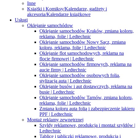
Inne
Książki i Komiksy/Kalendarze, gadżety i
akcesoria/Kalendarze książkowe
Usługi
Oklejanie samochódow
Oklejanie samochodów Kraków, zmiana koloru,
reklama, folie | Ledtechnic
Oklejanie samochodów Nowy Sącz, zmiana
koloru, reklama, folie | Ledtechnic
Oklejanie flot samochodowych, reklama na
flocie firmowej | Ledtechnic
Oklejanie samochodów firmowych, reklama na
aucie firmy | Ledtechnic
Oklejanie samochodów osobowych folią,
stylizacja auta | Ledtechnic
Oklejanie busów i aut dostawczych, reklama na
busie | Ledtechnic
Oklejanie samochodów Tarnów, zmiana koloru,
reklama, folie | Ledtechnic
Zmiana koloru auta folią i zabezpieczenie lakieru
PPF | Ledtechnic
Montaż reklamy zewnętrznej
Szyldy reklamowe, produkcja i montaż szyldów |
Ledtechnic
Tablice i tabliczki reklamowe, produkcja i