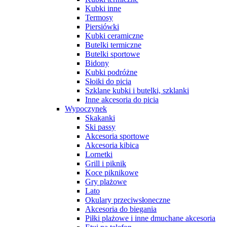
Kubki inne
Termosy
Piersiówki
Kubki ceramiczne
Butelki termiczne
Butelki sportowe
Bidony
Kubki podróżne
Słoiki do picia
Szklane kubki i butelki, szklanki
Inne akcesoria do picia
Wypoczynek
Skakanki
Ski passy
Akcesoria sportowe
Akcesoria kibica
Lornetki
Grill i piknik
Koce piknikowe
Gry plażowe
Lato
Okulary przeciwsłoneczne
Akcesoria do biegania
Piłki plażowe i inne dmuchane akcesoria