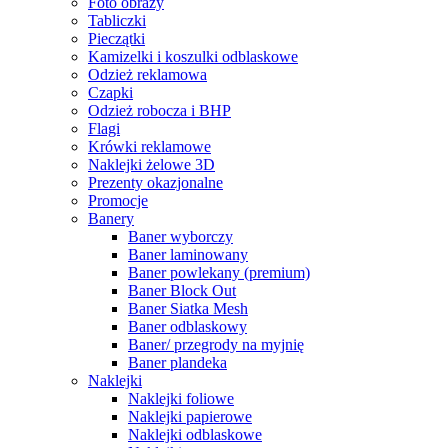
Foto obrazy
Tabliczki
Pieczątki
Kamizelki i koszulki odblaskowe
Odzież reklamowa
Czapki
Odzież robocza i BHP
Flagi
Krówki reklamowe
Naklejki żelowe 3D
Prezenty okazjonalne
Promocje
Banery
Baner wyborczy
Baner laminowany
Baner powlekany (premium)
Baner Block Out
Baner Siatka Mesh
Baner odblaskowy
Baner/ przegrody na myjnię
Baner plandeka
Naklejki
Naklejki foliowe
Naklejki papierowe
Naklejki odblaskowe