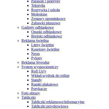
Parasole i peleryny
Tekstylia
Rozrywka i szkoła
Moleskine
Zestawy upominkowe
Zabawki pluszowe
Gadżety odblaskowe
Opaski odblaskowe
Breloki odblaskowe
Reklama świetlna
Litery świetlne
Kasetony świetlne
Neon
Pylony
Reklama Styrodur
System wystawienniczy
Roll Up'y
Wkład-wydruk do rollup
Standy
Ramki plakatowe
Potykacze
Foto obrazy
Tabliczki
Tabliczki reklamowe/informacyjne
Tabliczki przydrzwiowe