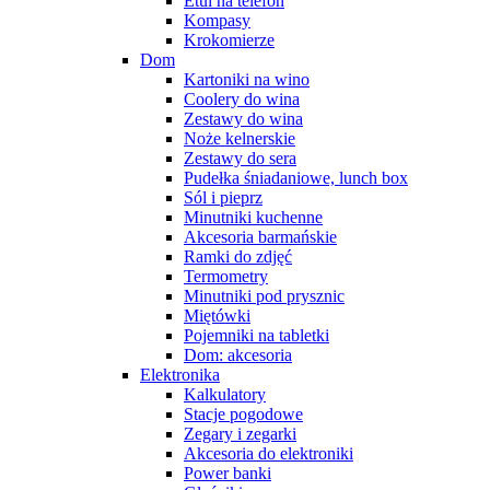
Etui na telefon
Kompasy
Krokomierze
Dom
Kartoniki na wino
Coolery do wina
Zestawy do wina
Noże kelnerskie
Zestawy do sera
Pudełka śniadaniowe, lunch box
Sól i pieprz
Minutniki kuchenne
Akcesoria barmańskie
Ramki do zdjęć
Termometry
Minutniki pod prysznic
Miętówki
Pojemniki na tabletki
Dom: akcesoria
Elektronika
Kalkulatory
Stacje pogodowe
Zegary i zegarki
Akcesoria do elektroniki
Power banki