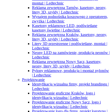
montaż | Ledtechnic
Reklama zewnętrzna Tarnów, kasetony, neony,
litery 3D, szyldy | Ledtechnic
Wynajem podnośnika koszowego z operatorem,
zwyżka | Ledtechnic
Kasetony reklamowe LED, podświetlane
kasetony świetlne | Ledtechnic
Reklama zewnętrzna Kraków, kasetony, neony,
litery 3D, szyldy | Ledtechnic
Litery 3D przestrzenne i podświetlane, montaż |
Ledtechnic
Neony LED na zamówienie, produkcja neonów |
Ledtechnic
Reklama zewnętrzna Nowy Sącz, kasetony,
neony, litery 3D, szyldy | Ledtechnic
Pylony reklamowe, produkcja i montaż pylonów
| Ledtechnic
Projektowanie
Identyfikacja wizualna firmy, projekt brandingu |
Ledtechnic
Projektowanie graficzne Kraków, logo i
identyfikacja wizualna | Ledtechnic
Projektowanie graficzne Nowy Sącz, logo i
identyfikacja wizualna | Ledtechnic
Projektowanie logo dla firmy, projekt logotypu |