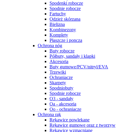
Spodenki robocze
Spodnie robocze
Fartuchy
Odzież skórzana
Bielizna
Kombinezony
Komplety
Płaszcze i poncza
Ochrona nóg
Buty robocze
Półbuty, sandały i klapki
Akcesoria
Buty gumowe/PCV/nitryl/EVA
Trzewiki
Ochraniacze
Skarpety
Spodniobuty
Spodnie robocze
O3 - sandały
Oa - akcesoria
Oo - ochraniacze
Ochrona rąk
Rękawice powlekane
Rękawice gumowe oraz z tworzyw
Rękawice wzmacniane