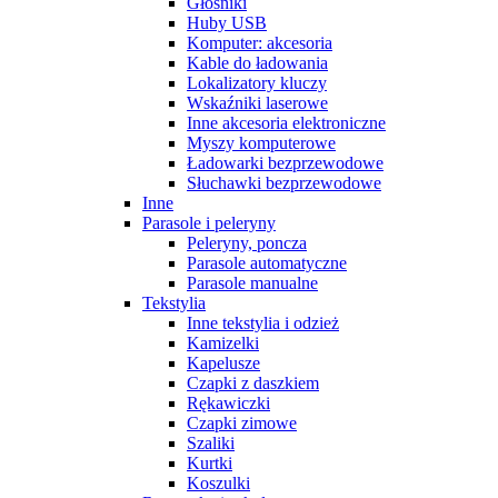
Głośniki
Huby USB
Komputer: akcesoria
Kable do ładowania
Lokalizatory kluczy
Wskaźniki laserowe
Inne akcesoria elektroniczne
Myszy komputerowe
Ładowarki bezprzewodowe
Słuchawki bezprzewodowe
Inne
Parasole i peleryny
Peleryny, poncza
Parasole automatyczne
Parasole manualne
Tekstylia
Inne tekstylia i odzież
Kamizelki
Kapelusze
Czapki z daszkiem
Rękawiczki
Czapki zimowe
Szaliki
Kurtki
Koszulki