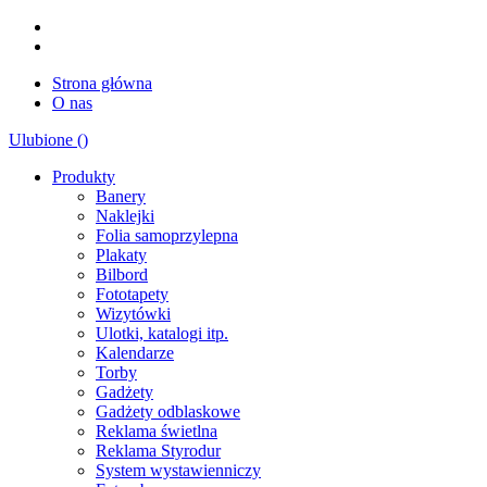
Strona główna
O nas
Ulubione (
)
Produkty
Banery
Naklejki
Folia samoprzylepna
Plakaty
Bilbord
Fototapety
Wizytówki
Ulotki, katalogi itp.
Kalendarze
Torby
Gadżety
Gadżety odblaskowe
Reklama świetlna
Reklama Styrodur
System wystawienniczy