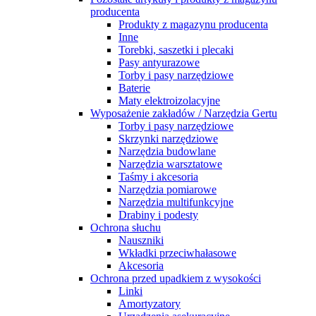
producenta
Produkty z magazynu producenta
Inne
Torebki, saszetki i plecaki
Pasy antyurazowe
Torby i pasy narzędziowe
Baterie
Maty elektroizolacyjne
Wyposażenie zakładów / Narzędzia Gertu
Torby i pasy narzędziowe
Skrzynki narzędziowe
Narzędzia budowlane
Narzędzia warsztatowe
Taśmy i akcesoria
Narzędzia pomiarowe
Narzędzia multifunkcyjne
Drabiny i podesty
Ochrona słuchu
Nauszniki
Wkładki przeciwhałasowe
Akcesoria
Ochrona przed upadkiem z wysokości
Linki
Amortyzatory