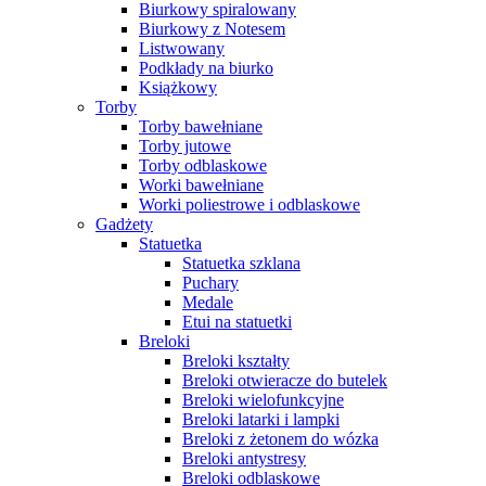
Biurkowy spiralowany
Biurkowy z Notesem
Listwowany
Podkłady na biurko
Książkowy
Torby
Torby bawełniane
Torby jutowe
Torby odblaskowe
Worki bawełniane
Worki poliestrowe i odblaskowe
Gadżety
Statuetka
Statuetka szklana
Puchary
Medale
Etui na statuetki
Breloki
Breloki kształty
Breloki otwieracze do butelek
Breloki wielofunkcyjne
Breloki latarki i lampki
Breloki z żetonem do wózka
Breloki antystresy
Breloki odblaskowe