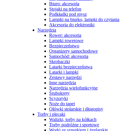
Biuro: akcesoria
Stojaki na telefon
Podkładki pod mysz
Lampki na biurko, lampki do czytania
Akcesoria do elektroniki
Narzędzia
Rower: akcesoria
Lampki rowerowe
Bezpieczeństwo
Organizery samochodowe
Samochód: akcesoria
Skrobaczki
Latarki bezpieczeństwa
Latarki i lampki
Zestawy narzędzi
Inne narzędzia
Narzędzia wielofunkcyjne
Śrubokręty
Scyzoryki
Noże do tapet
Ołówki stolarskie i długopisy
Torby i plecaki
Walizki, torby na kółkach
Torby podróżne i sportowe
Worki ze sznurkiem i żeglarskie