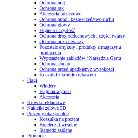
Ochrona nóg
Ochrona rąk
Akcesoria odzieżowe
Ochrona ppoż i bezpieczeństwo ruchu
Ochrona głowy
Higiena i czystość
Ochrona dróg oddechowych i części twarzy
Ochrona oczu i twarzy
Pozostałe artykuły i produkty z magazynu
producenta
Wyposażenie zakładów / Narzędzia Gertu
Ochrona słuchu
Ochrona przed upadkiem z wysokości
Koszulki z krótkim rękawem
Flagi
Windery
Flagi na wymiar
Akcesoria
Krówki reklamowe
Naklejki żelowe 3D
Prezenty okazjonalne
Koszulka na prezent
Buteleczki weselne
Statuetki szklane
Promocje