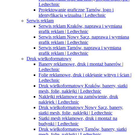
Ledtechnic
Projektowanie graficzne Tarnów, logo i
identyfikacja wizualna | Ledtechnic
Serwis reklam
Serwis reklam Kraków, naprawa i wymiana
grafik reklam | Ledtechnic
Serwis reklam Nowy Sącz, naprawa i wymiana
grafik reklam | Ledtechnic
Serwis reklam Tarnów, naprawa i wymiana
grafik reklam | Ledtechnic
Druk wielkoformatowy
Banery reklamowe, druk i montaż banerów |
Ledtechnic
Folie reklamowe, druk i oklejanie witryn i ścian |
Ledtechnic
Druk wielkoformatowy Kraków, banery, siatki
mesh, folie, naklejki | Ledtechnic
Naklejki reklamowe na zamówienie, druk
naklejek | Ledtechnic
Druk wielkoformatowy Nowy Sącz, banery,
siatki mesh, folie, naklejki | Ledtechnic
Siatki mesh reklamowe, druk i montaż na
budynki | Ledtechnic
Druk wielkoformatowy Tarnów, banery, siatki
mesh, folie, naklejki | Ledtechnic