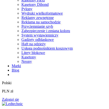
Kasetony Plexi
Kasetony Dibond
Pylony
Wydruki wielkoformatowe
Reklamy zewnętrzne
Reklama na samochodzie
Przyciemnianie szyb
Zabezpieczenie i zmiana koloru
System wystawienniczy
Gadżety odblaskowe
Haft na odzieży
Usługa podnośnikiem koszowym
Litery blokowe
Kasetony
Neony
Marki
Blog
Polski
PLN zł
Zaloguj się