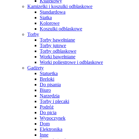
Książkowy
Kamizelki i koszulki odblaskowe
Standardowa
Siatka
Kolorowe
Koszulki odblaskowe
Torby
Torby bawełniane
Torby jutowe
Torby odblaskowe
Worki bawełniane
Worki poliestrowe i odblaskowe
Gadżety
Statuetka
Breloki
Do pisania
Biuro
Narzędzia
Torby i plecaki
Podróż
Do picia
Wypoczynek
Dom
Elektronika
Inne