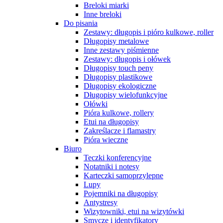
Breloki miarki
Inne breloki
Do pisania
Zestawy: długopis i pióro kulkowe, roller
Długopisy metalowe
Inne zestawy piśmienne
Zestawy: długopis i ołówek
Długopisy touch peny
Długopisy plastikowe
Długopisy ekologiczne
Długopisy wielofunkcyjne
Ołówki
Pióra kulkowe, rollery
Etui na długopisy
Zakreślacze i flamastry
Pióra wieczne
Biuro
Teczki konferencyjne
Notatniki i notesy
Karteczki samoprzylepne
Lupy
Pojemniki na długopisy
Antystresy
Wizytowniki, etui na wizytówki
Smycze i identyfikatory