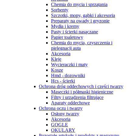
Chemia do mycia i sprzątania
Sorbenty
Szczotki, mopy, gąbki i akcesoria
Preparaty na owady i gryzonie
Mydła i kremy
Pasty i ścierki nasączane
Papier toaletowy
Chemia do mycia, czyszczenia i
pielęgnacji auta
Akcesoria
Kleje
Wycieraczki i maty
Kosze
Hmd - dozowniki
Hcs - ścierki
Ochrona dróg oddechowych i części twarzy
Maseczki i półmaski higieniczne
Filtry i urządzenia filtrujące
Aparaty oddechowe
Ochrona oczu i twarzy
Osłony twarzy
Akcesoria
GOGLE
OKULARY
Pozostałe artykuły i produkty z magazynu