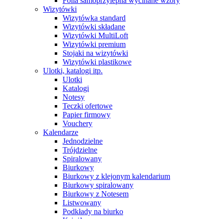
Folia samoprzylepna wycinane wzory
Wizytówki
Wizytówka standard
Wizytówki składane
Wizytówki MultiLoft
Wizytówki premium
Stojaki na wizytówki
Wizytówki plastikowe
Ulotki, katalogi itp.
Ulotki
Katalogi
Notesy
Teczki ofertowe
Papier firmowy
Vouchery
Kalendarze
Jednodzielne
Trójdzielne
Spiralowany
Biurkowy
Biurkowy z klejonym kalendarium
Biurkowy spiralowany
Biurkowy z Notesem
Listwowany
Podkłady na biurko