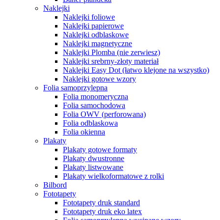
Naklejki
Naklejki foliowe
Naklejki papierowe
Naklejki odblaskowe
Naklejki magnetyczne
Naklejki Plomba (nie zerwiesz)
Naklejki srebrny-złoty materiał
Naklejki Easy Dot (łatwo klejone na wszystko)
Naklejki gotowe wzory
Folia samoprzylepna
Folia monomeryczna
Folia samochodowa
Folia OWV (perforowana)
Folia odblaskowa
Folia okienna
Plakaty
Plakaty gotowe formaty
Plakaty dwustronne
Plakaty listwowane
Plakaty wielkoformatowe z rolki
Bilbord
Fototapety
Fototapety druk standard
Fototapety druk eko latex