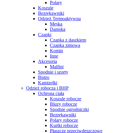
Polary
Koszule
Bezrękawniki
Odzież Termoaktywna
Męska
Damska
Czapki
Czapka z daszkiem
Czapka zimowa
Komin
Inne
Akcesoria
Malfini
Spodnie i szorty
Bistro
Kamizelki
Odzież robocza i BHP
Ochrona ciała
Koszule robocze
Bluzy robocze
Spodnie ogrodniczki
Bezrękawniki
Polary robocze
Kurtki robocze
Płaszcze przeciwdeszczowe