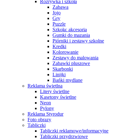
Rozrywka i szkoła
Zabawa
Jojo
Gry
Puzzle
Szkoła: akcesoria
Gumki do mazania
Piórniki i zestawy szkolne
Kredki
Kolorowanie
Zestawy do malowania
Zabawki pluszowe
Skarbonki
Linijki
Bańki mydlane
Reklama świetlna
Litery świetlne
Kasetony świetlne
Neon
Pylony
Reklama Styrodur
Foto obrazy
Tabliczki
Tabliczki reklamowe/informacyjne
Tabliczki przydrzwiowe