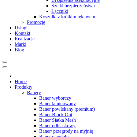
Urządzenia asekuracyjne
Szelki bezpieczeństwa
Łączniki
Koszulki z krótkim rękawem
Promocje
Usługi
Kontakt
Realizacje
Marki
Blog
Home
Produkty
Banery
Baner wyborczy
Baner laminowany
Baner powlekany (premium)
Baner Block Out
Baner Siatka Mesh
Baner odblaskowy
Baner/ przegrody na myjnię
Baner plandeka