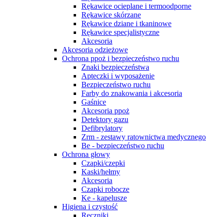
Rękawice ocieplane i termoodporne
Rękawice skórzane
Rękawice dziane i tkaninowe
Rękawice specjalistyczne
Akcesoria
Akcesoria odzieżowe
Ochrona ppoż i bezpieczeństwo ruchu
Znaki bezpieczeństwa
Apteczki i wyposażenie
Bezpieczeństwo ruchu
Farby do znakowania i akcesoria
Gaśnice
Akcesoria ppoż
Detektory gazu
Defibrylatory
Zrm - zestawy ratownictwa medycznego
Be - bezpieczeństwo ruchu
Ochrona głowy
Czapki/czepki
Kaski/hełmy
Akcesoria
Czapki robocze
Ke - kapelusze
Higiena i czystość
Ręczniki