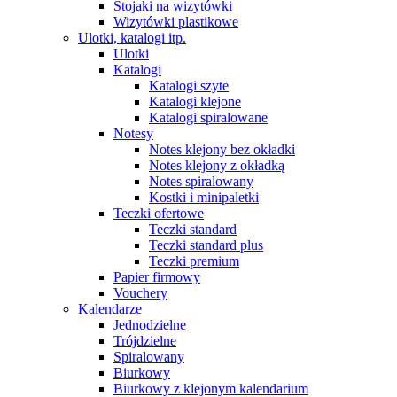
Stojaki na wizytówki
Wizytówki plastikowe
Ulotki, katalogi itp.
Ulotki
Katalogi
Katalogi szyte
Katalogi klejone
Katalogi spiralowane
Notesy
Notes klejony bez okładki
Notes klejony z okładką
Notes spiralowany
Kostki i minipaletki
Teczki ofertowe
Teczki standard
Teczki standard plus
Teczki premium
Papier firmowy
Vouchery
Kalendarze
Jednodzielne
Trójdzielne
Spiralowany
Biurkowy
Biurkowy z klejonym kalendarium