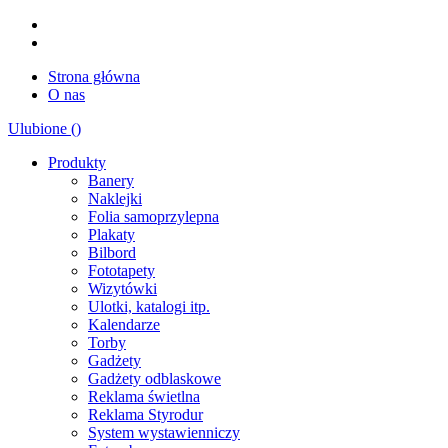
Strona główna
O nas
Ulubione (
)
Produkty
Banery
Naklejki
Folia samoprzylepna
Plakaty
Bilbord
Fototapety
Wizytówki
Ulotki, katalogi itp.
Kalendarze
Torby
Gadżety
Gadżety odblaskowe
Reklama świetlna
Reklama Styrodur
System wystawienniczy