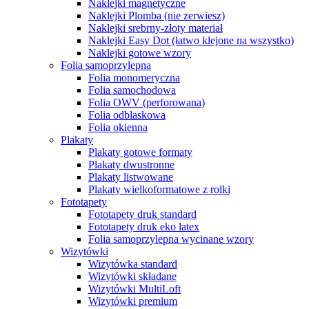
Naklejki magnetyczne
Naklejki Plomba (nie zerwiesz)
Naklejki srebrny-złoty materiał
Naklejki Easy Dot (łatwo klejone na wszystko)
Naklejki gotowe wzory
Folia samoprzylepna
Folia monomeryczna
Folia samochodowa
Folia OWV (perforowana)
Folia odblaskowa
Folia okienna
Plakaty
Plakaty gotowe formaty
Plakaty dwustronne
Plakaty listwowane
Plakaty wielkoformatowe z rolki
Fototapety
Fototapety druk standard
Fototapety druk eko latex
Folia samoprzylepna wycinane wzory
Wizytówki
Wizytówka standard
Wizytówki składane
Wizytówki MultiLoft
Wizytówki premium