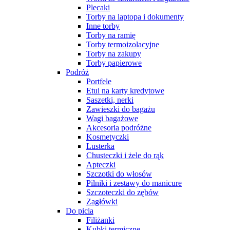
Plecaki
Torby na laptopa i dokumenty
Inne torby
Torby na ramię
Torby termoizolacyjne
Torby na zakupy
Torby papierowe
Podróż
Portfele
Etui na karty kredytowe
Saszetki, nerki
Zawieszki do bagażu
Wagi bagażowe
Akcesoria podróżne
Kosmetyczki
Lusterka
Chusteczki i żele do rąk
Apteczki
Szczotki do włosów
Pilniki i zestawy do manicure
Szczoteczki do zębów
Zagłówki
Do picia
Filiżanki
Kubki termiczne