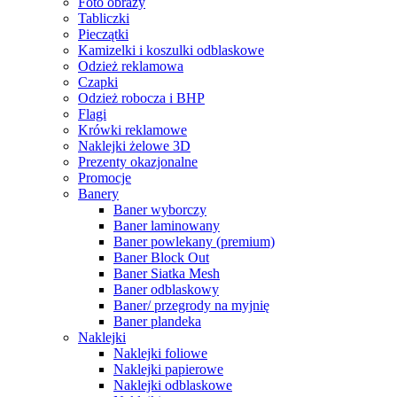
Foto obrazy
Tabliczki
Pieczątki
Kamizelki i koszulki odblaskowe
Odzież reklamowa
Czapki
Odzież robocza i BHP
Flagi
Krówki reklamowe
Naklejki żelowe 3D
Prezenty okazjonalne
Promocje
Banery
Baner wyborczy
Baner laminowany
Baner powlekany (premium)
Baner Block Out
Baner Siatka Mesh
Baner odblaskowy
Baner/ przegrody na myjnię
Baner plandeka
Naklejki
Naklejki foliowe
Naklejki papierowe
Naklejki odblaskowe