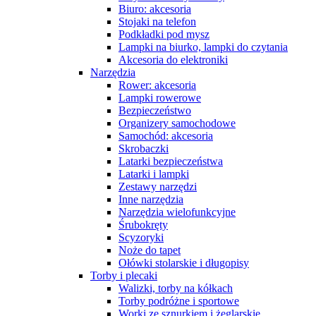
Biuro: akcesoria
Stojaki na telefon
Podkładki pod mysz
Lampki na biurko, lampki do czytania
Akcesoria do elektroniki
Narzędzia
Rower: akcesoria
Lampki rowerowe
Bezpieczeństwo
Organizery samochodowe
Samochód: akcesoria
Skrobaczki
Latarki bezpieczeństwa
Latarki i lampki
Zestawy narzędzi
Inne narzędzia
Narzędzia wielofunkcyjne
Śrubokręty
Scyzoryki
Noże do tapet
Ołówki stolarskie i długopisy
Torby i plecaki
Walizki, torby na kółkach
Torby podróżne i sportowe
Worki ze sznurkiem i żeglarskie