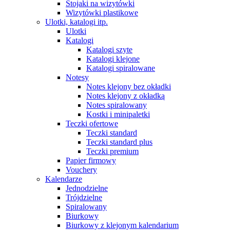
Stojaki na wizytówki
Wizytówki plastikowe
Ulotki, katalogi itp.
Ulotki
Katalogi
Katalogi szyte
Katalogi klejone
Katalogi spiralowane
Notesy
Notes klejony bez okładki
Notes klejony z okładką
Notes spiralowany
Kostki i minipaletki
Teczki ofertowe
Teczki standard
Teczki standard plus
Teczki premium
Papier firmowy
Vouchery
Kalendarze
Jednodzielne
Trójdzielne
Spiralowany
Biurkowy
Biurkowy z klejonym kalendarium