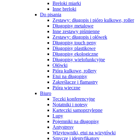
Breloki miarki
Inne breloki
Do pisania
Zestawy: długopis i pióro kulkowe, roller
Długopisy metalowe
Inne zestawy piśmienne
Zestawy: długopis i ołówek
Długopisy touch peny
Długopisy plastikowe
Długopisy ekologiczne
Długopisy wielofunkcyjne
Ołówki
Pióra kulkowe, rollery
Etui na długopisy
Zakreślacze i flamastry
Pióra wieczne
Biuro
Teczki konferencyjne
Notatniki i notesy
Karteczki samoprzylepne
Lupy
Pojemniki na długopisy
Antystresy
Wizytowniki, etui na wizytówki
Smycze i identyfikatory