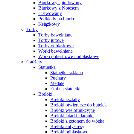
Biurkowy spiralowany
Biurkowy z Notesem
Listwowany
Podkłady na biurko
Książkowy
Torby
Torby bawełniane
Torby jutowe
Torby odblaskowe
Worki bawełniane
Worki poliestrowe i odblaskowe
Gadżety
Statuetka
Statuetka szklana
Puchary
Medale
Etui na statuetki
Breloki
Breloki kształty
Breloki otwieracze do butelek
Breloki wielofunkcyjne
Breloki latarki i lampki
Breloki z żetonem do wózka
Breloki antystresy
Breloki odblaskowe