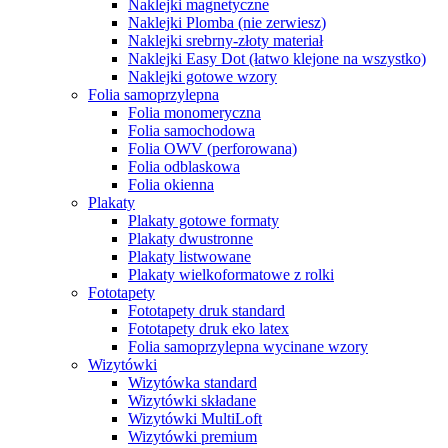
Naklejki magnetyczne
Naklejki Plomba (nie zerwiesz)
Naklejki srebrny-złoty materiał
Naklejki Easy Dot (łatwo klejone na wszystko)
Naklejki gotowe wzory
Folia samoprzylepna
Folia monomeryczna
Folia samochodowa
Folia OWV (perforowana)
Folia odblaskowa
Folia okienna
Plakaty
Plakaty gotowe formaty
Plakaty dwustronne
Plakaty listwowane
Plakaty wielkoformatowe z rolki
Fototapety
Fototapety druk standard
Fototapety druk eko latex
Folia samoprzylepna wycinane wzory
Wizytówki
Wizytówka standard
Wizytówki składane
Wizytówki MultiLoft
Wizytówki premium