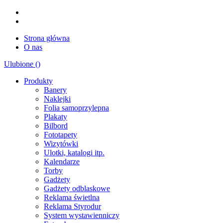
Strona główna
O nas
Ulubione (
)
Produkty
Banery
Naklejki
Folia samoprzylepna
Plakaty
Bilbord
Fototapety
Wizytówki
Ulotki, katalogi itp.
Kalendarze
Torby
Gadżety
Gadżety odblaskowe
Reklama świetlna
Reklama Styrodur
System wystawienniczy