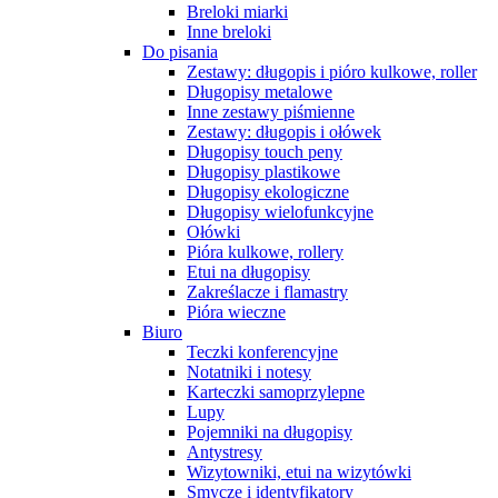
Breloki miarki
Inne breloki
Do pisania
Zestawy: długopis i pióro kulkowe, roller
Długopisy metalowe
Inne zestawy piśmienne
Zestawy: długopis i ołówek
Długopisy touch peny
Długopisy plastikowe
Długopisy ekologiczne
Długopisy wielofunkcyjne
Ołówki
Pióra kulkowe, rollery
Etui na długopisy
Zakreślacze i flamastry
Pióra wieczne
Biuro
Teczki konferencyjne
Notatniki i notesy
Karteczki samoprzylepne
Lupy
Pojemniki na długopisy
Antystresy
Wizytowniki, etui na wizytówki
Smycze i identyfikatory