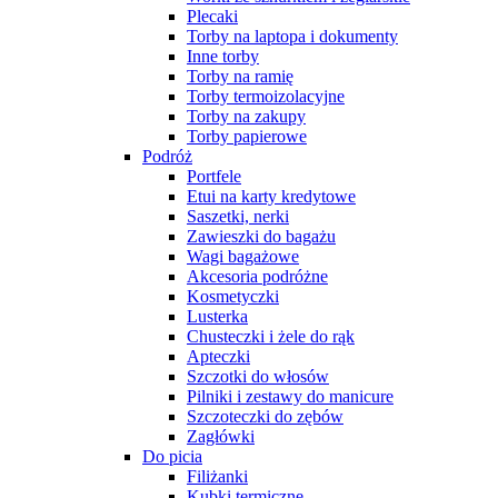
Plecaki
Torby na laptopa i dokumenty
Inne torby
Torby na ramię
Torby termoizolacyjne
Torby na zakupy
Torby papierowe
Podróż
Portfele
Etui na karty kredytowe
Saszetki, nerki
Zawieszki do bagażu
Wagi bagażowe
Akcesoria podróżne
Kosmetyczki
Lusterka
Chusteczki i żele do rąk
Apteczki
Szczotki do włosów
Pilniki i zestawy do manicure
Szczoteczki do zębów
Zagłówki
Do picia
Filiżanki
Kubki termiczne