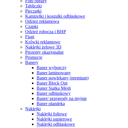
Foto obrazy
Tabliczki
Pieczątki
Kamizelki i koszulki odblaskowe
Odzież reklamowa
Czapki
Odzież robocza i BHP
Flagi
Krówki reklamowe
Naklejki żelowe 3D
Prezenty okazjonalne
Promocje
Banery
Baner wyborczy
Baner laminowany
Baner powlekany (premium)
Baner Block Out
Baner Siatka Mesh
Baner odblaskowy
Baner/ przegrody na myjnię
Baner plandeka
Naklejki
Naklejki foliowe
Naklejki papierowe
Naklejki odblaskowe