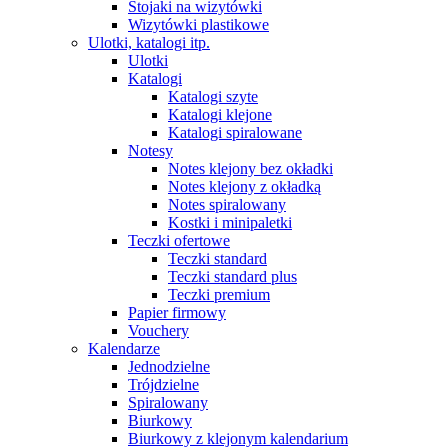
Stojaki na wizytówki
Wizytówki plastikowe
Ulotki, katalogi itp.
Ulotki
Katalogi
Katalogi szyte
Katalogi klejone
Katalogi spiralowane
Notesy
Notes klejony bez okładki
Notes klejony z okładką
Notes spiralowany
Kostki i minipaletki
Teczki ofertowe
Teczki standard
Teczki standard plus
Teczki premium
Papier firmowy
Vouchery
Kalendarze
Jednodzielne
Trójdzielne
Spiralowany
Biurkowy
Biurkowy z klejonym kalendarium