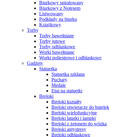
Biurkowy spiralowany
Biurkowy z Notesem
Listwowany
Podkłady na biurko
Książkowy
Torby
Torby bawełniane
Torby jutowe
Torby odblaskowe
Worki bawełniane
Worki poliestrowe i odblaskowe
Gadżety
Statuetka
Statuetka szklana
Puchary
Medale
Etui na statuetki
Breloki
Breloki kształty
Breloki otwieracze do butelek
Breloki wielofunkcyjne
Breloki latarki i lampki
Breloki z żetonem do wózka
Breloki antystresy
Breloki odblaskowe