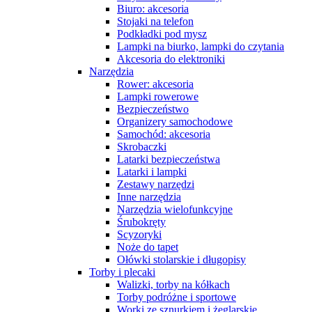
Biuro: akcesoria
Stojaki na telefon
Podkładki pod mysz
Lampki na biurko, lampki do czytania
Akcesoria do elektroniki
Narzędzia
Rower: akcesoria
Lampki rowerowe
Bezpieczeństwo
Organizery samochodowe
Samochód: akcesoria
Skrobaczki
Latarki bezpieczeństwa
Latarki i lampki
Zestawy narzędzi
Inne narzędzia
Narzędzia wielofunkcyjne
Śrubokręty
Scyzoryki
Noże do tapet
Ołówki stolarskie i długopisy
Torby i plecaki
Walizki, torby na kółkach
Torby podróżne i sportowe
Worki ze sznurkiem i żeglarskie