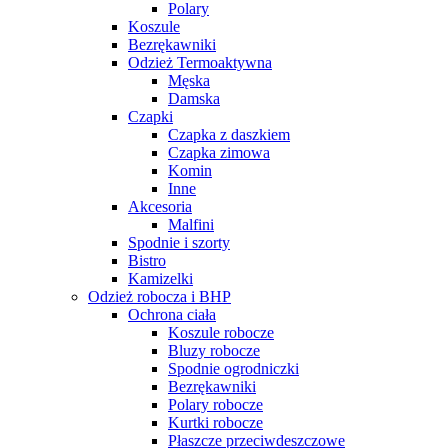
Polary
Koszule
Bezrękawniki
Odzież Termoaktywna
Męska
Damska
Czapki
Czapka z daszkiem
Czapka zimowa
Komin
Inne
Akcesoria
Malfini
Spodnie i szorty
Bistro
Kamizelki
Odzież robocza i BHP
Ochrona ciała
Koszule robocze
Bluzy robocze
Spodnie ogrodniczki
Bezrękawniki
Polary robocze
Kurtki robocze
Płaszcze przeciwdeszczowe