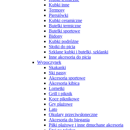
Kubki inne
Termosy
Piersiówki
Kubki ceramiczne
Butelki termiczne
Butelki sportowe
Bidony
Kubki podróżne
Słoiki do picia
Szklane kubki i butelki, szklanki
Inne akcesoria do picia
Wypoczynek
Skakanki
Ski passy
Akcesoria sportowe
Akcesoria kibica
Lornetki
Grill i piknik
Koce piknikowe
Gry plażowe
Lato
Okulary przeciwsłoneczne
Akcesoria do biegania
Piłki plażowe i inne dmuchane akcesoria