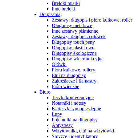
Breloki miarki
Inne breloki
Do pisania
Zestawy: długopis i pióro kulkowe, roller
Długopisy metalowe
Inne zestawy piśmienne
Zestawy: długopis i ołówek
Długopisy touch peny
Długopisy plastikowe
Długopisy ekologiczne
Długopisy wielofunkcyjne
Ołówki
Pióra kulkowe, rollery
Etui na długopisy
Zakreślacze i flamastry
Pióra wieczne
Biuro
Teczki konferencyjne
Notatniki i notesy
Karteczki samoprzylepne
Lupy
Pojemniki na długopisy
Antystresy
Wizytowniki, etui na wizytówki
Smycze i identyfikatory