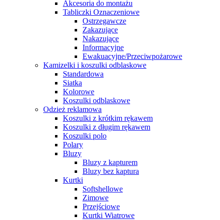
Akcesoria do montażu
Tabliczki Oznaczeniowe
Ostrzegawcze
Zakazujące
Nakazujące
Informacyjne
Ewakuacyjne/Przeciwpożarowe
Kamizelki i koszulki odblaskowe
Standardowa
Siatka
Kolorowe
Koszulki odblaskowe
Odzież reklamowa
Koszulki z krótkim rękawem
Koszulki z długim rękawem
Koszulki polo
Polary
Bluzy
Bluzy z kapturem
Bluzy bez kaptura
Kurtki
Softshellowe
Zimowe
Przejściowe
Kurtki Wiatrowe