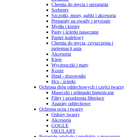
Chemia do mycia i sprzątania
Sorbenty
Szczotki, mopy, gąbki i akcesoria
Preparaty na owady i gryzonie
Mydła i kremy
Pasty i ścierki nasączane
Papier toaletowy
Chemia do mycia, czyszczenia i
pielęgnacji auta
Akcesoria
Kleje
Wycieraczki i maty
Kosze
Hmd - dozowniki
Hcs - ścierki
Ochrona dróg oddechowych i części twarzy
Maseczki i półmaski higieniczne
Filtry i urządzenia filtrujące
Aparaty oddechowe
Ochrona oczu i twarzy
Osłony twarzy
Akcesoria
GOGLE
OKULARY
Pozostałe artykuły i produkty z magazynu