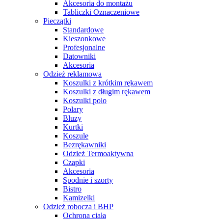
Akcesoria do montażu
Tabliczki Oznaczeniowe
Pieczątki
Standardowe
Kieszonkowe
Profesjonalne
Datowniki
Akcesoria
Odzież reklamowa
Koszulki z krótkim rękawem
Koszulki z długim rękawem
Koszulki polo
Polary
Bluzy
Kurtki
Koszule
Bezrękawniki
Odzież Termoaktywna
Czapki
Akcesoria
Spodnie i szorty
Bistro
Kamizelki
Odzież robocza i BHP
Ochrona ciała