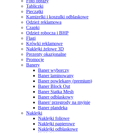
Foto obrazy
Tabliczki
Pieczątki
Kamizelki i koszulki odblaskowe
Odzież reklamowa
Czapki
Odzież robocza i BHP
Flagi
Krówki reklamowe
Naklejki żelowe 3D
Prezenty okazjonalne
Promocje
Banery
Baner wyborczy
Baner laminowany
Baner powlekany (premium)
Baner Block Out
Baner Siatka Mesh
Baner odblaskowy
Baner/ przegrody na myjnię
Baner plandeka
Naklejki
Naklejki foliowe
Naklejki papierowe
Naklejki odblaskowe