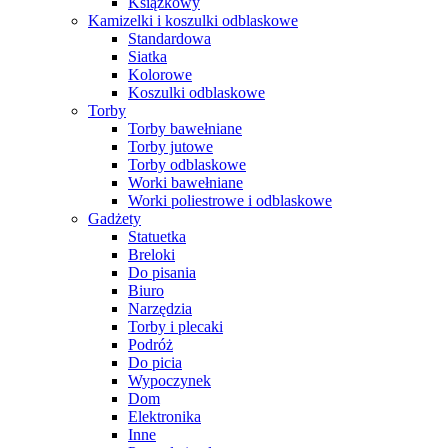
Książkowy
Kamizelki i koszulki odblaskowe
Standardowa
Siatka
Kolorowe
Koszulki odblaskowe
Torby
Torby bawełniane
Torby jutowe
Torby odblaskowe
Worki bawełniane
Worki poliestrowe i odblaskowe
Gadżety
Statuetka
Breloki
Do pisania
Biuro
Narzędzia
Torby i plecaki
Podróż
Do picia
Wypoczynek
Dom
Elektronika
Inne