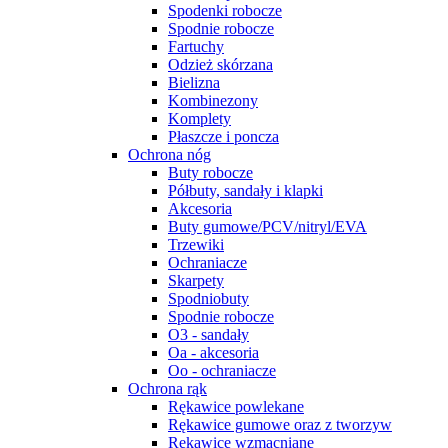
Spodenki robocze
Spodnie robocze
Fartuchy
Odzież skórzana
Bielizna
Kombinezony
Komplety
Płaszcze i poncza
Ochrona nóg
Buty robocze
Półbuty, sandały i klapki
Akcesoria
Buty gumowe/PCV/nitryl/EVA
Trzewiki
Ochraniacze
Skarpety
Spodniobuty
Spodnie robocze
O3 - sandały
Oa - akcesoria
Oo - ochraniacze
Ochrona rąk
Rękawice powlekane
Rękawice gumowe oraz z tworzyw
Rękawice wzmacniane