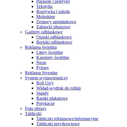
Parasole i peleryny
Tekstylia
Rozrywka i szkoła
Moleskine
Zestawy upominkowe
Zabawki pluszowe
Gadżety odblaskowe
Opaski odblaskowe
Breloki odblaskowe
Reklama świetlna
Litery świetlne
Kasetony świetlne
Neon
Pylony
Reklama Styrodur
System wystawienniczy
Roll Up'y
Wkład-wydruk do rollup
Standy
Ramki plakatowe
Potykacze
Foto obrazy
Tabliczki
Tabliczki reklamowe/informacyjne
Tabliczki przydrzwiowe