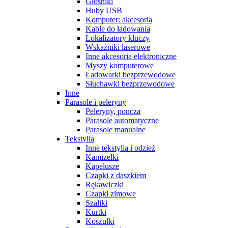
Głośniki
Huby USB
Komputer: akcesoria
Kable do ładowania
Lokalizatory kluczy
Wskaźniki laserowe
Inne akcesoria elektroniczne
Myszy komputerowe
Ładowarki bezprzewodowe
Słuchawki bezprzewodowe
Inne
Parasole i peleryny
Peleryny, poncza
Parasole automatyczne
Parasole manualne
Tekstylia
Inne tekstylia i odzież
Kamizelki
Kapelusze
Czapki z daszkiem
Rękawiczki
Czapki zimowe
Szaliki
Kurtki
Koszulki