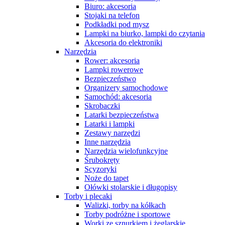
Biuro: akcesoria
Stojaki na telefon
Podkładki pod mysz
Lampki na biurko, lampki do czytania
Akcesoria do elektroniki
Narzędzia
Rower: akcesoria
Lampki rowerowe
Bezpieczeństwo
Organizery samochodowe
Samochód: akcesoria
Skrobaczki
Latarki bezpieczeństwa
Latarki i lampki
Zestawy narzędzi
Inne narzędzia
Narzędzia wielofunkcyjne
Śrubokręty
Scyzoryki
Noże do tapet
Ołówki stolarskie i długopisy
Torby i plecaki
Walizki, torby na kółkach
Torby podróżne i sportowe
Worki ze sznurkiem i żeglarskie