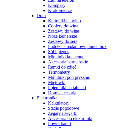
Etui na telefon
Kompasy
Krokomierze
Dom
Kartoniki na wino
Coolery do wina
Zestawy do wina
Noże kelnerskie
Zestawy do sera
Pudełka śniadaniowe, lunch box
Sól i pieprz
Minutniki kuchenne
Akcesoria barmańskie
Ramki do zdjęć
Termometry
Minutniki pod prysznic
Miętówki
Pojemniki na tabletki
Dom: akcesoria
Elektronika
Kalkulatory
Stacje pogodowe
Zegary i zegarki
Akcesoria do elektroniki
Power banki