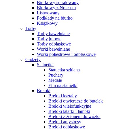
Biurkowy spiralowany
Biurkowy z Notesem
Listwowany
Podkłady na biurko
Książkowy
Torby
Torby bawełniane
Torby jutowe
Torby odblaskowe
Worki bawełniane
Worki poliestrowe i odblaskowe
Gadżety
Statuetka
Statuetka szklana
Puchary
Medale
Etui na statuetki
Breloki
Breloki kształty
Breloki otwieracze do butelek
Breloki wielofunkcyjne
Breloki latarki i lampki
Breloki z żetonem do wózka
Breloki antystresy
Breloki odblaskowe