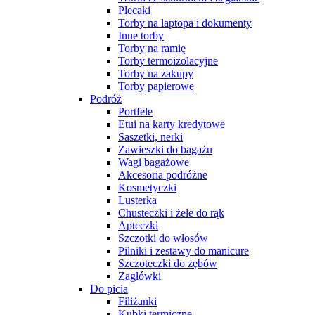
Plecaki
Torby na laptopa i dokumenty
Inne torby
Torby na ramię
Torby termoizolacyjne
Torby na zakupy
Torby papierowe
Podróż
Portfele
Etui na karty kredytowe
Saszetki, nerki
Zawieszki do bagażu
Wagi bagażowe
Akcesoria podróżne
Kosmetyczki
Lusterka
Chusteczki i żele do rąk
Apteczki
Szczotki do włosów
Pilniki i zestawy do manicure
Szczoteczki do zębów
Zagłówki
Do picia
Filiżanki
Kubki termiczne