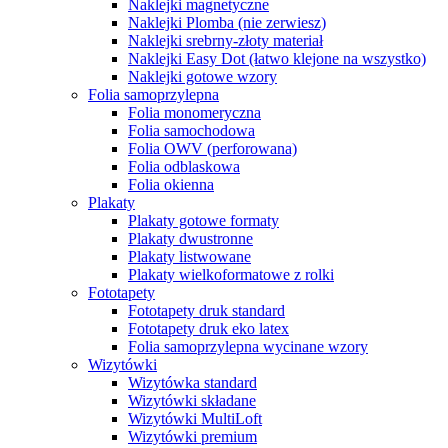
Naklejki magnetyczne
Naklejki Plomba (nie zerwiesz)
Naklejki srebrny-złoty materiał
Naklejki Easy Dot (łatwo klejone na wszystko)
Naklejki gotowe wzory
Folia samoprzylepna
Folia monomeryczna
Folia samochodowa
Folia OWV (perforowana)
Folia odblaskowa
Folia okienna
Plakaty
Plakaty gotowe formaty
Plakaty dwustronne
Plakaty listwowane
Plakaty wielkoformatowe z rolki
Fototapety
Fototapety druk standard
Fototapety druk eko latex
Folia samoprzylepna wycinane wzory
Wizytówki
Wizytówka standard
Wizytówki składane
Wizytówki MultiLoft
Wizytówki premium