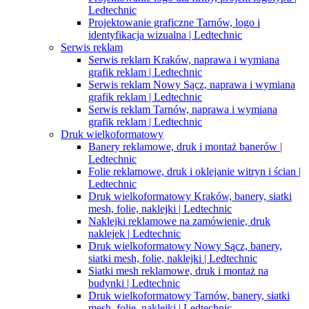
Ledtechnic
Projektowanie graficzne Tarnów, logo i
identyfikacja wizualna | Ledtechnic
Serwis reklam
Serwis reklam Kraków, naprawa i wymiana
grafik reklam | Ledtechnic
Serwis reklam Nowy Sącz, naprawa i wymiana
grafik reklam | Ledtechnic
Serwis reklam Tarnów, naprawa i wymiana
grafik reklam | Ledtechnic
Druk wielkoformatowy
Banery reklamowe, druk i montaż banerów |
Ledtechnic
Folie reklamowe, druk i oklejanie witryn i ścian |
Ledtechnic
Druk wielkoformatowy Kraków, banery, siatki
mesh, folie, naklejki | Ledtechnic
Naklejki reklamowe na zamówienie, druk
naklejek | Ledtechnic
Druk wielkoformatowy Nowy Sącz, banery,
siatki mesh, folie, naklejki | Ledtechnic
Siatki mesh reklamowe, druk i montaż na
budynki | Ledtechnic
Druk wielkoformatowy Tarnów, banery, siatki
mesh, folie, naklejki | Ledtechnic