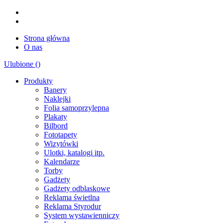
Strona główna
O nas
Ulubione (
)
Produkty
Banery
Naklejki
Folia samoprzylepna
Plakaty
Bilbord
Fototapety
Wizytówki
Ulotki, katalogi itp.
Kalendarze
Torby
Gadżety
Gadżety odblaskowe
Reklama świetlna
Reklama Styrodur
System wystawienniczy