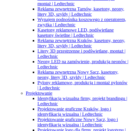
montaż | Ledtechnic
Reklama zewnętrzna Tarnów, kasetony, neony,
litery 3D, szyldy | Ledtechnic
Wynajem podnośnika koszowego z operatorem,
zwyżka | Ledtechnic
Kasetony reklamowe LED, podświetlane
kasetony świetlne | Ledtechnic
Reklama zewnętrzna Kraków, kasetony, neony,
litery 3D, szyldy | Ledtechnic
Litery 3D przestrzenne i podświetlane, montaż |
Ledtechnic
Neony LED na zamówienie, produkcja neonów |
Ledtechnic
Reklama zewnętrzna Nowy Sącz, kasetony,
neony, litery 3D, szyldy | Ledtechnic
Pylony reklamowe, produkcja i montaż pylonów
| Ledtechnic
Projektowanie
Identyfikacja wizualna firmy, projekt brandingu |
Ledtechnic
Projektowanie graficzne Kraków, logo i
identyfikacja wizualna | Ledtechnic
Projektowanie graficzne Nowy Sącz, logo i
identyfikacja wizualna | Ledtechnic
Projektowanie logo dla firmy, projekt logotypu |