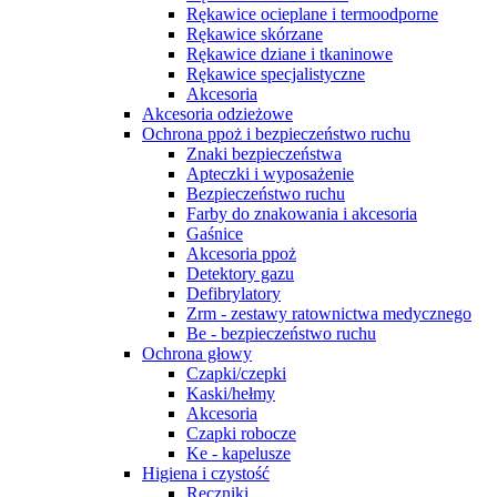
Rękawice ocieplane i termoodporne
Rękawice skórzane
Rękawice dziane i tkaninowe
Rękawice specjalistyczne
Akcesoria
Akcesoria odzieżowe
Ochrona ppoż i bezpieczeństwo ruchu
Znaki bezpieczeństwa
Apteczki i wyposażenie
Bezpieczeństwo ruchu
Farby do znakowania i akcesoria
Gaśnice
Akcesoria ppoż
Detektory gazu
Defibrylatory
Zrm - zestawy ratownictwa medycznego
Be - bezpieczeństwo ruchu
Ochrona głowy
Czapki/czepki
Kaski/hełmy
Akcesoria
Czapki robocze
Ke - kapelusze
Higiena i czystość
Ręczniki