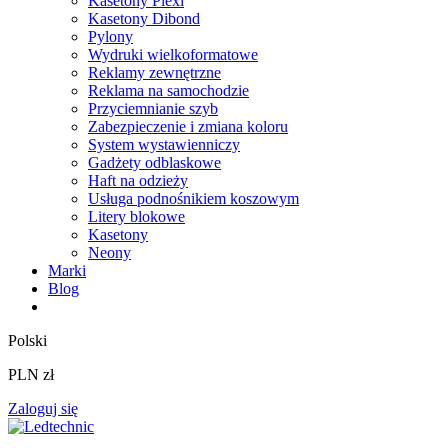
Kasetony Plexi
Kasetony Dibond
Pylony
Wydruki wielkoformatowe
Reklamy zewnętrzne
Reklama na samochodzie
Przyciemnianie szyb
Zabezpieczenie i zmiana koloru
System wystawienniczy
Gadżety odblaskowe
Haft na odzieży
Usługa podnośnikiem koszowym
Litery blokowe
Kasetony
Neony
Marki
Blog
Polski
PLN zł
Zaloguj się