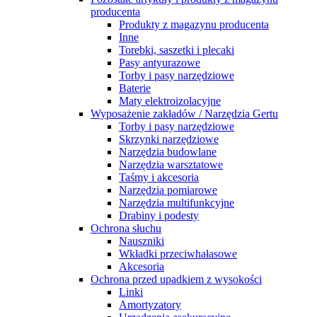
producenta
Produkty z magazynu producenta
Inne
Torebki, saszetki i plecaki
Pasy antyurazowe
Torby i pasy narzędziowe
Baterie
Maty elektroizolacyjne
Wyposażenie zakładów / Narzędzia Gertu
Torby i pasy narzędziowe
Skrzynki narzędziowe
Narzędzia budowlane
Narzędzia warsztatowe
Taśmy i akcesoria
Narzędzia pomiarowe
Narzędzia multifunkcyjne
Drabiny i podesty
Ochrona słuchu
Nauszniki
Wkładki przeciwhałasowe
Akcesoria
Ochrona przed upadkiem z wysokości
Linki
Amortyzatory