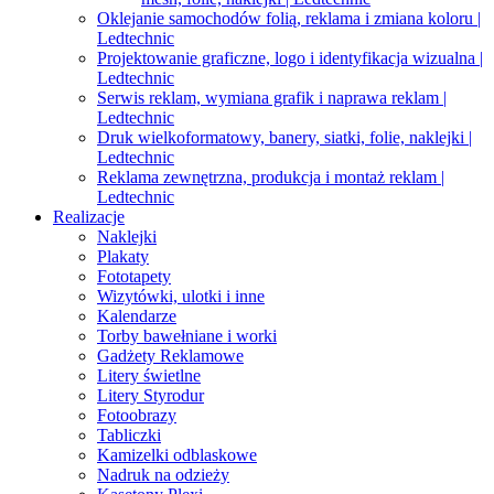
Oklejanie samochodów folią, reklama i zmiana koloru |
Ledtechnic
Projektowanie graficzne, logo i identyfikacja wizualna |
Ledtechnic
Serwis reklam, wymiana grafik i naprawa reklam |
Ledtechnic
Druk wielkoformatowy, banery, siatki, folie, naklejki |
Ledtechnic
Reklama zewnętrzna, produkcja i montaż reklam |
Ledtechnic
Realizacje
Naklejki
Plakaty
Fototapety
Wizytówki, ulotki i inne
Kalendarze
Torby bawełniane i worki
Gadżety Reklamowe
Litery świetlne
Litery Styrodur
Fotoobrazy
Tabliczki
Kamizelki odblaskowe
Nadruk na odzieży