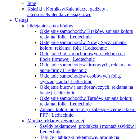
Inne
Książki i Komiksy/Kalendarze, gadżety i
akcesoria/Kalendarze książkowe
Usługi
Oklejanie samochódow
Oklejanie samochodów Kraków, zmiana koloru,
reklama, folie | Ledtechnic
Oklejanie samochodów Nowy Sącz, zmiana
koloru, reklama, folie | Ledtechnic
Oklejanie flot samochodowych, reklama na
flocie firmowej | Ledtechnic
Oklejanie samochodów firmowych, reklama na
aucie firmy | Ledtechnic
Oklejanie samochodów osobowych folią,
stylizacja auta | Ledtechnic
Oklejanie busów i aut dostawczych, reklama na
busie | Ledtechnic
Oklejanie samochodów Tarnów, zmiana koloru,
reklama, folie | Ledtechnic
Zmiana koloru auta folią i zabezpieczenie lakieru
PPF | Ledtechnic
Montaż reklamy zewnętrznej
Szyldy reklamowe, produkcja i montaż szyldów |
Ledtechnic
Tablice i tabliczki reklamowe, produkcja i