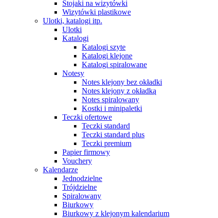
Stojaki na wizytówki
Wizytówki plastikowe
Ulotki, katalogi itp.
Ulotki
Katalogi
Katalogi szyte
Katalogi klejone
Katalogi spiralowane
Notesy
Notes klejony bez okładki
Notes klejony z okładką
Notes spiralowany
Kostki i minipaletki
Teczki ofertowe
Teczki standard
Teczki standard plus
Teczki premium
Papier firmowy
Vouchery
Kalendarze
Jednodzielne
Trójdzielne
Spiralowany
Biurkowy
Biurkowy z klejonym kalendarium