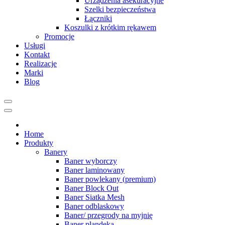
Urządzenia asekuracyjne
Szelki bezpieczeństwa
Łączniki
Koszulki z krótkim rękawem
Promocje
Usługi
Kontakt
Realizacje
Marki
Blog
Home
Produkty
Banery
Baner wyborczy
Baner laminowany
Baner powlekany (premium)
Baner Block Out
Baner Siatka Mesh
Baner odblaskowy
Baner/ przegrody na myjnię
Baner plandeka