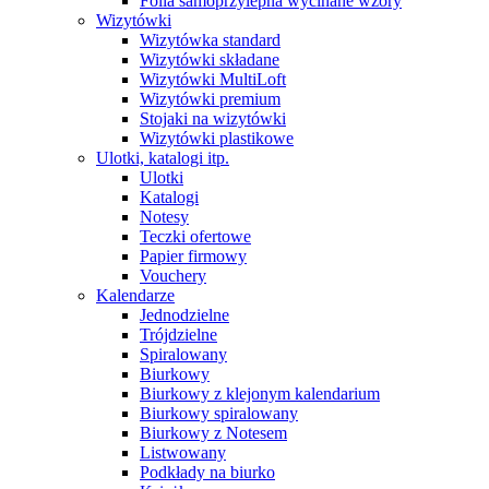
Folia samoprzylepna wycinane wzory
Wizytówki
Wizytówka standard
Wizytówki składane
Wizytówki MultiLoft
Wizytówki premium
Stojaki na wizytówki
Wizytówki plastikowe
Ulotki, katalogi itp.
Ulotki
Katalogi
Notesy
Teczki ofertowe
Papier firmowy
Vouchery
Kalendarze
Jednodzielne
Trójdzielne
Spiralowany
Biurkowy
Biurkowy z klejonym kalendarium
Biurkowy spiralowany
Biurkowy z Notesem
Listwowany
Podkłady na biurko