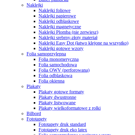
Naklejki
Naklejki foliowe
Naklejki papierowe
Naklejki odblaskowe
Naklejki magnetyczne
Naklejki Plomba (nie zerwiesz)
Naklejki srebrny-złoty materiał
Naklejki Easy Dot (łatwo klejone na wszystko)
Naklejki gotowe wzory
Folia samoprzylepna
Folia monomeryczna
Folia samochodowa
Folia OWV (perforowana)
Folia odblaskowa
Folia okienna
Plakaty
Plakaty gotowe formaty
Plakaty dwustronne
Plakaty listwowane
Plakaty wielkoformatowe z rolki
Bilbord
Fototapety
Fototapety druk standard
Fototapety druk eko latex