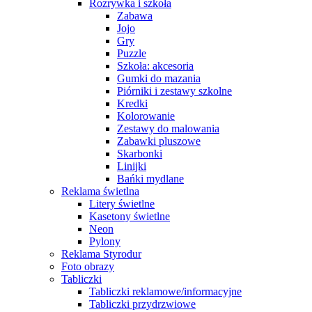
Rozrywka i szkoła
Zabawa
Jojo
Gry
Puzzle
Szkoła: akcesoria
Gumki do mazania
Piórniki i zestawy szkolne
Kredki
Kolorowanie
Zestawy do malowania
Zabawki pluszowe
Skarbonki
Linijki
Bańki mydlane
Reklama świetlna
Litery świetlne
Kasetony świetlne
Neon
Pylony
Reklama Styrodur
Foto obrazy
Tabliczki
Tabliczki reklamowe/informacyjne
Tabliczki przydrzwiowe