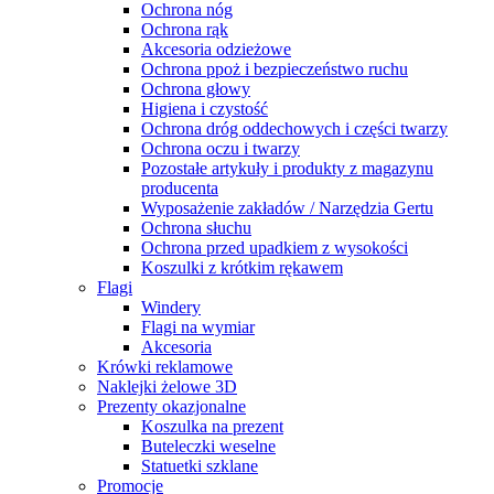
Ochrona nóg
Ochrona rąk
Akcesoria odzieżowe
Ochrona ppoż i bezpieczeństwo ruchu
Ochrona głowy
Higiena i czystość
Ochrona dróg oddechowych i części twarzy
Ochrona oczu i twarzy
Pozostałe artykuły i produkty z magazynu
producenta
Wyposażenie zakładów / Narzędzia Gertu
Ochrona słuchu
Ochrona przed upadkiem z wysokości
Koszulki z krótkim rękawem
Flagi
Windery
Flagi na wymiar
Akcesoria
Krówki reklamowe
Naklejki żelowe 3D
Prezenty okazjonalne
Koszulka na prezent
Buteleczki weselne
Statuetki szklane
Promocje