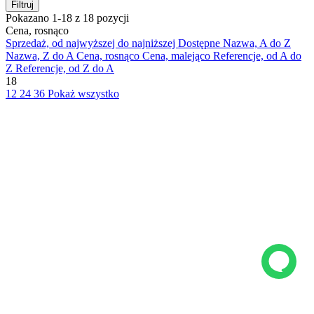
Filtruj
Pokazano 1-18 z 18 pozycji
Cena, rosnąco
Sprzedaż, od najwyższej do najniższej
Dostępne
Nazwa, A do Z
Nazwa, Z do A
Cena, rosnąco
Cena, malejąco
Referencje, od A do
Z
Referencje, od Z do A
18
12
24
36
Pokaż wszystko