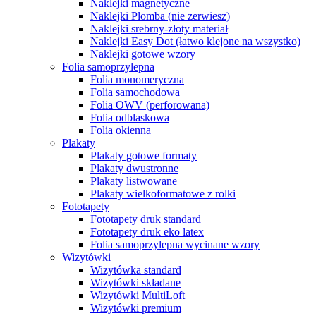
Naklejki magnetyczne
Naklejki Plomba (nie zerwiesz)
Naklejki srebrny-złoty materiał
Naklejki Easy Dot (łatwo klejone na wszystko)
Naklejki gotowe wzory
Folia samoprzylepna
Folia monomeryczna
Folia samochodowa
Folia OWV (perforowana)
Folia odblaskowa
Folia okienna
Plakaty
Plakaty gotowe formaty
Plakaty dwustronne
Plakaty listwowane
Plakaty wielkoformatowe z rolki
Fototapety
Fototapety druk standard
Fototapety druk eko latex
Folia samoprzylepna wycinane wzory
Wizytówki
Wizytówka standard
Wizytówki składane
Wizytówki MultiLoft
Wizytówki premium