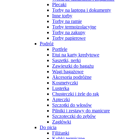
Plecaki
Torby na laptopa i dokumenty
Inne torby
Torby na ramię
Torby termoizolacyjne
Torby na zakupy
Torby papierowe
Podróż
Portfele
Etui na karty kredytowe
Saszetki, nerki
Zawieszki do bagażu
Wagi bagażowe
Akcesoria podróżne
Kosmetyczki
Lusterka
Chusteczki i żele do rąk
Apteczki
Szczotki do włosów
Pilniki i zestawy do manicure
Szczoteczki do zębów
Zagłówki
Do picia
Filiżanki
Kubki termiczne