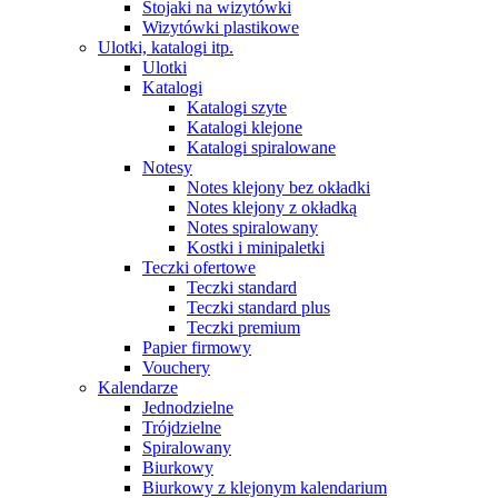
Stojaki na wizytówki
Wizytówki plastikowe
Ulotki, katalogi itp.
Ulotki
Katalogi
Katalogi szyte
Katalogi klejone
Katalogi spiralowane
Notesy
Notes klejony bez okładki
Notes klejony z okładką
Notes spiralowany
Kostki i minipaletki
Teczki ofertowe
Teczki standard
Teczki standard plus
Teczki premium
Papier firmowy
Vouchery
Kalendarze
Jednodzielne
Trójdzielne
Spiralowany
Biurkowy
Biurkowy z klejonym kalendarium