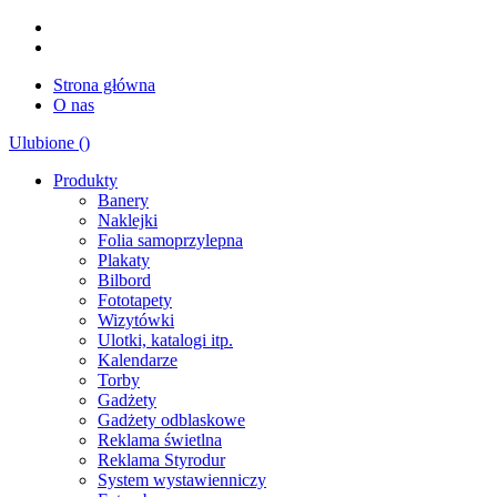
Strona główna
O nas
Ulubione (
)
Produkty
Banery
Naklejki
Folia samoprzylepna
Plakaty
Bilbord
Fototapety
Wizytówki
Ulotki, katalogi itp.
Kalendarze
Torby
Gadżety
Gadżety odblaskowe
Reklama świetlna
Reklama Styrodur
System wystawienniczy