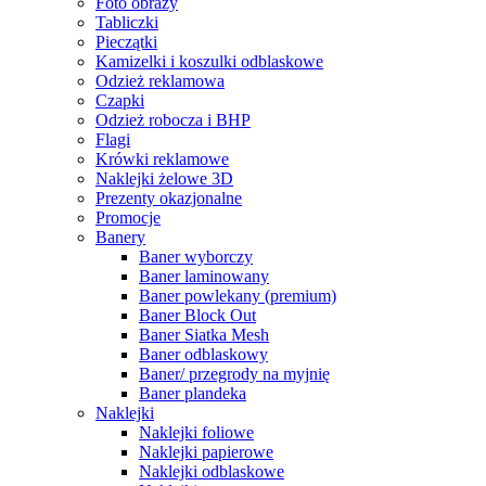
Foto obrazy
Tabliczki
Pieczątki
Kamizelki i koszulki odblaskowe
Odzież reklamowa
Czapki
Odzież robocza i BHP
Flagi
Krówki reklamowe
Naklejki żelowe 3D
Prezenty okazjonalne
Promocje
Banery
Baner wyborczy
Baner laminowany
Baner powlekany (premium)
Baner Block Out
Baner Siatka Mesh
Baner odblaskowy
Baner/ przegrody na myjnię
Baner plandeka
Naklejki
Naklejki foliowe
Naklejki papierowe
Naklejki odblaskowe