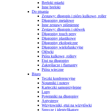
Breloki miarki
Inne breloki
Do pisania
Zestawy: długopis i pióro kulkowe, roller
Długopisy metalowe
Inne zestawy piśmienne
Zestawy: długopis i ołówek
Długopisy touch peny
Długopisy plastikowe
Długopisy ekologiczne
Długopisy wielofunkcyjne
Ołówki
Pióra kulkowe, rollery
Etui na długopisy
Zakreślacze i flamastry
Pióra wieczne
Biuro
Teczki konferencyjne
Notatniki i notesy
Karteczki samoprzylepne
Lupy
Pojemniki na długopisy
Antystresy
Wizytowniki, etui na wizytówki
Smycze i identyfikatory