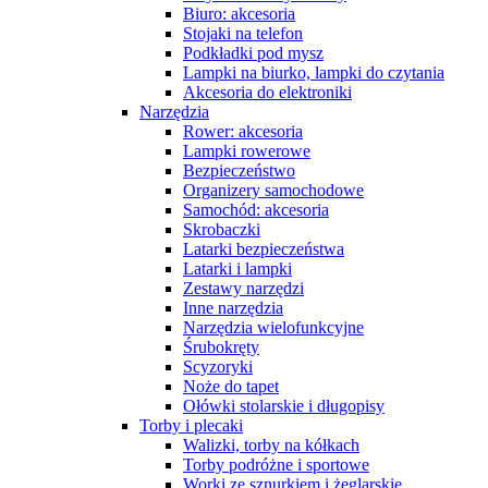
Biuro: akcesoria
Stojaki na telefon
Podkładki pod mysz
Lampki na biurko, lampki do czytania
Akcesoria do elektroniki
Narzędzia
Rower: akcesoria
Lampki rowerowe
Bezpieczeństwo
Organizery samochodowe
Samochód: akcesoria
Skrobaczki
Latarki bezpieczeństwa
Latarki i lampki
Zestawy narzędzi
Inne narzędzia
Narzędzia wielofunkcyjne
Śrubokręty
Scyzoryki
Noże do tapet
Ołówki stolarskie i długopisy
Torby i plecaki
Walizki, torby na kółkach
Torby podróżne i sportowe
Worki ze sznurkiem i żeglarskie