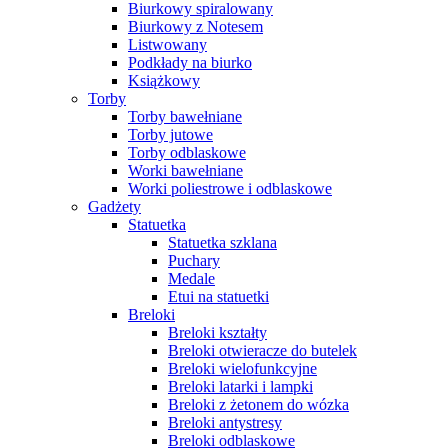
Biurkowy spiralowany
Biurkowy z Notesem
Listwowany
Podkłady na biurko
Książkowy
Torby
Torby bawełniane
Torby jutowe
Torby odblaskowe
Worki bawełniane
Worki poliestrowe i odblaskowe
Gadżety
Statuetka
Statuetka szklana
Puchary
Medale
Etui na statuetki
Breloki
Breloki kształty
Breloki otwieracze do butelek
Breloki wielofunkcyjne
Breloki latarki i lampki
Breloki z żetonem do wózka
Breloki antystresy
Breloki odblaskowe