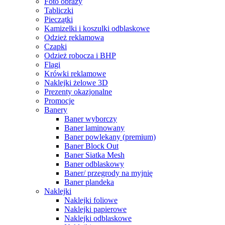
Foto obrazy
Tabliczki
Pieczątki
Kamizelki i koszulki odblaskowe
Odzież reklamowa
Czapki
Odzież robocza i BHP
Flagi
Krówki reklamowe
Naklejki żelowe 3D
Prezenty okazjonalne
Promocje
Banery
Baner wyborczy
Baner laminowany
Baner powlekany (premium)
Baner Block Out
Baner Siatka Mesh
Baner odblaskowy
Baner/ przegrody na myjnię
Baner plandeka
Naklejki
Naklejki foliowe
Naklejki papierowe
Naklejki odblaskowe