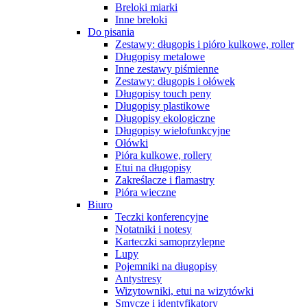
Breloki miarki
Inne breloki
Do pisania
Zestawy: długopis i pióro kulkowe, roller
Długopisy metalowe
Inne zestawy piśmienne
Zestawy: długopis i ołówek
Długopisy touch peny
Długopisy plastikowe
Długopisy ekologiczne
Długopisy wielofunkcyjne
Ołówki
Pióra kulkowe, rollery
Etui na długopisy
Zakreślacze i flamastry
Pióra wieczne
Biuro
Teczki konferencyjne
Notatniki i notesy
Karteczki samoprzylepne
Lupy
Pojemniki na długopisy
Antystresy
Wizytowniki, etui na wizytówki
Smycze i identyfikatory