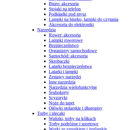
Biuro: akcesoria
Stojaki na telefon
Podkładki pod mysz
Lampki na biurko, lampki do czytania
Akcesoria do elektroniki
Narzędzia
Rower: akcesoria
Lampki rowerowe
Bezpieczeństwo
Organizery samochodowe
Samochód: akcesoria
Skrobaczki
Latarki bezpieczeństwa
Latarki i lampki
Zestawy narzędzi
Inne narzędzia
Narzędzia wielofunkcyjne
Śrubokręty
Scyzoryki
Noże do tapet
Ołówki stolarskie i długopisy
Torby i plecaki
Walizki, torby na kółkach
Torby podróżne i sportowe
Worki ze sznurkiem i żeglarskie