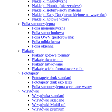
Naklejki magnetyczne
Naklejki Plomba (nie zerwiesz)
Naklejki srebrny-złoty materiał
Naklejki Easy Dot (łatwo klejone na wszystko)
Naklejki gotowe wzory
Folia samoprzylepna
Folia monomeryczna
Folia samochodowa
Folia OWV (perforowana)
Folia odblaskowa
Folia okienna
Plakaty
Plakaty gotowe formaty
Plakaty dwustronne
Plakaty listwowane
Plakaty wielkoformatowe z rolki
Fototapety
Fototapety druk standard
Fototapety druk eko latex
Folia samoprzylepna wycinane wzory
Wizytówki
Wizytówka standard
Wizytówki składane
Wizytówki MultiLoft
Wizytówki premium