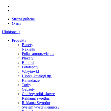
Strona główna
O nas
Ulubione (
)
Produkty
Banery
Naklejki
Folia samoprzylepna
Plakaty
Bilbord
Fototapety
Wizytówki
Ulotki, katalogi itp.
Kalendarze
Torby
Gadżety
Gadżety odblaskowe
Reklama świetlna
Reklama Styrodur
System wystawienniczy