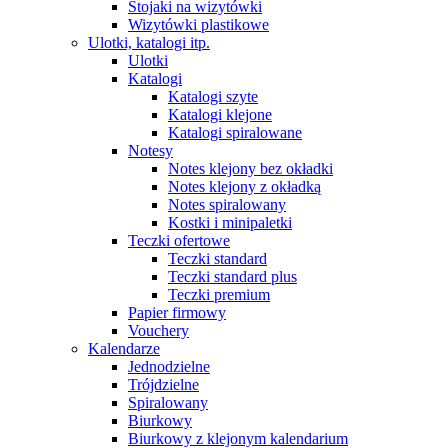
Stojaki na wizytówki
Wizytówki plastikowe
Ulotki, katalogi itp.
Ulotki
Katalogi
Katalogi szyte
Katalogi klejone
Katalogi spiralowane
Notesy
Notes klejony bez okładki
Notes klejony z okładką
Notes spiralowany
Kostki i minipaletki
Teczki ofertowe
Teczki standard
Teczki standard plus
Teczki premium
Papier firmowy
Vouchery
Kalendarze
Jednodzielne
Trójdzielne
Spiralowany
Biurkowy
Biurkowy z klejonym kalendarium