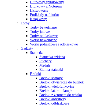
Biurkowy spiralowany
Biurkowy z Notesem
Listwowany
Podkłady na biurko
Książkowy
Torby
Torby bawełniane
Torby jutowe
Torby odblaskowe
Worki bawełniane
Worki poliestrowe i odblaskowe
Gadżety
Statuetka
Statuetka szklana
Puchary
Medale
Etui na statuetki
Breloki
Breloki kształty
Breloki otwieracze do butelek
Breloki wielofunkcyjne
Breloki latarki i lampki
Breloki z żetonem do wózka
Breloki antystresy
Breloki odblaskowe