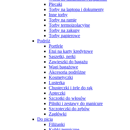
Plecaki
Torby na laptopa i dokumenty
Inne torby
Torby na ramię
Torby termoizolacyjne
Torby na zakupy
Torby papierowe
Podróż
Portfele
Etui na karty kredytowe
Saszetki, nerki
Zawieszki do bagażu
Wagi bagażowe
Akcesoria podróżne
Kosmetyczki
Lusterka
Chusteczki i żele do rąk
Apteczki
Szczotki do włosów
Pilniki i zestawy do manicure
Szczoteczki do zębów
Zagłówki
Do picia
Filiżanki
Kubki termiczne