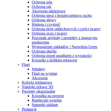
Ochrona nóg
Ochrona rąk
Akcesoria odzieżowe
Ochrona ppoż i bezpieczeństwo ruchu
Ochrona głowy
Higiena i czystość
Ochrona dróg oddechowych i części twarzy
Ochrona oczu i twarzy
Pozostałe artykuły i produkty z magazynu
producenta
Wyposażenie zakładów / Narzędzia Gertu
Ochrona słuchu
Ochrona przed upadkiem z wysokości
Koszulki z krótkim rękawem
Flagi
Windery
Flagi na wymiar
Akcesoria
Krówki reklamowe
Naklejki żelowe 3D
Prezenty okazjonalne
Koszulka na prezent
Buteleczki weselne
Statuetki szklane
Promocje