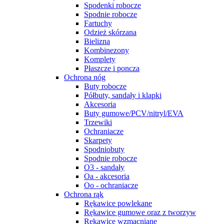
Spodenki robocze
Spodnie robocze
Fartuchy
Odzież skórzana
Bielizna
Kombinezony
Komplety
Płaszcze i poncza
Ochrona nóg
Buty robocze
Półbuty, sandały i klapki
Akcesoria
Buty gumowe/PCV/nitryl/EVA
Trzewiki
Ochraniacze
Skarpety
Spodniobuty
Spodnie robocze
O3 - sandały
Oa - akcesoria
Oo - ochraniacze
Ochrona rąk
Rękawice powlekane
Rękawice gumowe oraz z tworzyw
Rękawice wzmacniane