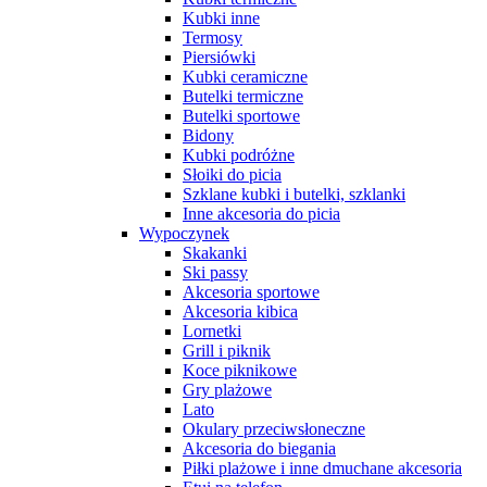
Kubki inne
Termosy
Piersiówki
Kubki ceramiczne
Butelki termiczne
Butelki sportowe
Bidony
Kubki podróżne
Słoiki do picia
Szklane kubki i butelki, szklanki
Inne akcesoria do picia
Wypoczynek
Skakanki
Ski passy
Akcesoria sportowe
Akcesoria kibica
Lornetki
Grill i piknik
Koce piknikowe
Gry plażowe
Lato
Okulary przeciwsłoneczne
Akcesoria do biegania
Piłki plażowe i inne dmuchane akcesoria