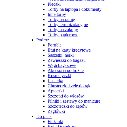
Plecaki
Torby na laptopa i dokumenty
Inne torby
Torby na ramię
Torby termoizolacyjne
Torby na zakupy
Torby papierowe
Podróż
Portfele
Etui na karty kredytowe
Saszetki, nerki
Zawieszki do bagażu
Wagi bagażowe
Akcesoria podróżne
Kosmetyczki
Lusterka
Chusteczki i żele do rąk
Apteczki
Szczotki do włosów
Pilniki i zestawy do manicure
Szczoteczki do zębów
Zagłówki
Do picia
Filiżanki
Kubki termiczne