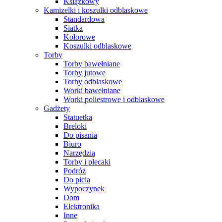
Książkowy
Kamizelki i koszulki odblaskowe
Standardowa
Siatka
Kolorowe
Koszulki odblaskowe
Torby
Torby bawełniane
Torby jutowe
Torby odblaskowe
Worki bawełniane
Worki poliestrowe i odblaskowe
Gadżety
Statuetka
Breloki
Do pisania
Biuro
Narzędzia
Torby i plecaki
Podróż
Do picia
Wypoczynek
Dom
Elektronika
Inne