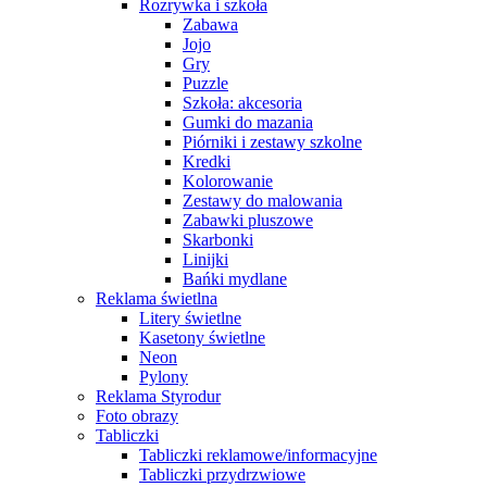
Rozrywka i szkoła
Zabawa
Jojo
Gry
Puzzle
Szkoła: akcesoria
Gumki do mazania
Piórniki i zestawy szkolne
Kredki
Kolorowanie
Zestawy do malowania
Zabawki pluszowe
Skarbonki
Linijki
Bańki mydlane
Reklama świetlna
Litery świetlne
Kasetony świetlne
Neon
Pylony
Reklama Styrodur
Foto obrazy
Tabliczki
Tabliczki reklamowe/informacyjne
Tabliczki przydrzwiowe