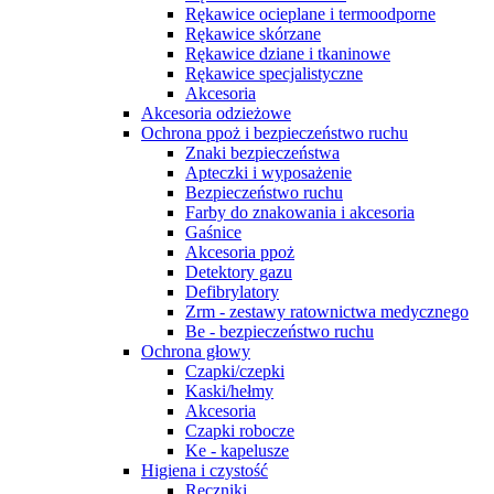
Rękawice ocieplane i termoodporne
Rękawice skórzane
Rękawice dziane i tkaninowe
Rękawice specjalistyczne
Akcesoria
Akcesoria odzieżowe
Ochrona ppoż i bezpieczeństwo ruchu
Znaki bezpieczeństwa
Apteczki i wyposażenie
Bezpieczeństwo ruchu
Farby do znakowania i akcesoria
Gaśnice
Akcesoria ppoż
Detektory gazu
Defibrylatory
Zrm - zestawy ratownictwa medycznego
Be - bezpieczeństwo ruchu
Ochrona głowy
Czapki/czepki
Kaski/hełmy
Akcesoria
Czapki robocze
Ke - kapelusze
Higiena i czystość
Ręczniki