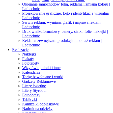
Oklejanie samochodów folią, reklama i zmiana koloru |
Ledtechnic
Projektowanie graficzne, logo i identyfikacja wizualna |
Ledtechnic
Serwis reklam, wymiana grafik i naprawa reklam |
Ledtechnic
Druk wielkoformatowy, banery, siatki, folie, naklejki |
Ledtechnic
Reklama zewnętrzna, produkcja i montaż reklam |
Ledtechnic
Realizacje
Naklejki
Plakaty
Fototapety
Wizytówki, ulotki i inne
Kalendarze
Torby bawełniane i worki
Gadżety Reklamowe
Litery świetlne
Litery Styrodur
Fotoobrazy
Tabliczki
Kamizelki odblaskowe
Nadruk na odzieży