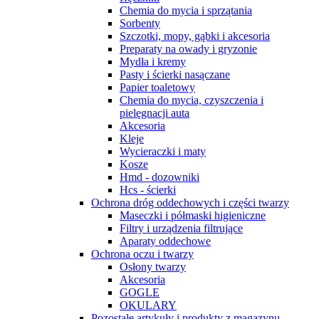
Chemia do mycia i sprzątania
Sorbenty
Szczotki, mopy, gąbki i akcesoria
Preparaty na owady i gryzonie
Mydła i kremy
Pasty i ścierki nasączane
Papier toaletowy
Chemia do mycia, czyszczenia i
pielęgnacji auta
Akcesoria
Kleje
Wycieraczki i maty
Kosze
Hmd - dozowniki
Hcs - ścierki
Ochrona dróg oddechowych i części twarzy
Maseczki i półmaski higieniczne
Filtry i urządzenia filtrujące
Aparaty oddechowe
Ochrona oczu i twarzy
Osłony twarzy
Akcesoria
GOGLE
OKULARY
Pozostałe artykuły i produkty z magazynu