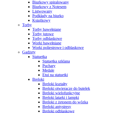
Biurkowy spiralowany
Biurkowy z Notesem
Listwowany
Podkłady na biurko
Książkowy
Torby
Torby bawełniane
Torby jutowe
Torby odblaskowe
Worki bawełniane
Worki poliestrowe i odblaskowe
Gadżety
Statuetka
Statuetka szklana
Puchary
Medale
Etui na statuetki
Breloki
Breloki kształty
Breloki otwieracze do butelek
Breloki wielofunkcyjne
Breloki latarki i lampki
Breloki z żetonem do wózka
Breloki antystresy
Breloki odblaskowe