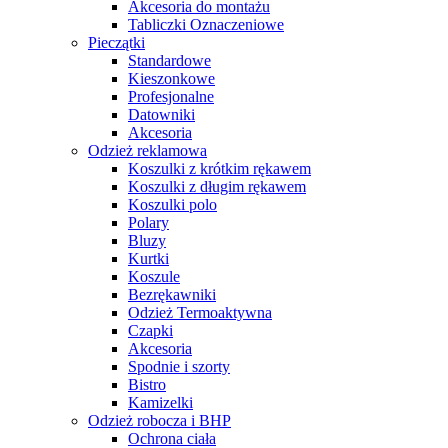
Akcesoria do montażu
Tabliczki Oznaczeniowe
Pieczątki
Standardowe
Kieszonkowe
Profesjonalne
Datowniki
Akcesoria
Odzież reklamowa
Koszulki z krótkim rękawem
Koszulki z długim rękawem
Koszulki polo
Polary
Bluzy
Kurtki
Koszule
Bezrękawniki
Odzież Termoaktywna
Czapki
Akcesoria
Spodnie i szorty
Bistro
Kamizelki
Odzież robocza i BHP
Ochrona ciała