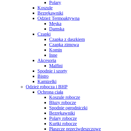
Polary
Koszule
Bezrękawniki
Odzież Termoaktywna
Męska
Damska
Czapki
Czapka z daszkiem
Czapka zimowa
Komin
Inne
Akcesoria
Malfini
Spodnie i szorty
Bistro
Kamizelki
Odzież robocza i BHP
Ochrona ciała
Koszule robocze
Bluzy robocze
Spodnie ogrodniczki
Bezrękawniki
Polary robocze
Kurtki robocze
Płaszcze przeciwdeszczowe