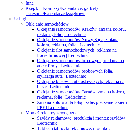
Inne
Książki i Komiksy/Kalendarze, gadżety i
akcesoria/Kalendarze książkowe
Usługi
Oklejanie samochódow
Oklejanie samochodów Kraków, zmiana koloru,
reklama, folie | Ledtechnic
Oklejanie samochodów Nowy Sącz, zmiana
koloru, reklama, folie | Ledtechnic
Oklejanie flot samochodowych, reklama na
flocie firmowej | Ledtechnic
Oklejanie samochodów firmowych, reklama na
aucie firmy | Ledtechnic
Oklejanie samochodów osobowych folią,
stylizacja auta | Ledtechnic
Oklejanie busów i aut dostawczych, reklama na
busie | Ledtechnic
Oklejanie samochodów Tarnów, zmiana koloru,
reklama, folie | Ledtechnic
Zmiana koloru auta folią i zabezpieczenie lakieru
PPF | Ledtechnic
Montaż reklamy zewnętrznej
Szyldy reklamowe, produkcja i montaż szyldów |
Ledtechnic
Tablice i tabliczki reklamowe, produkcja i