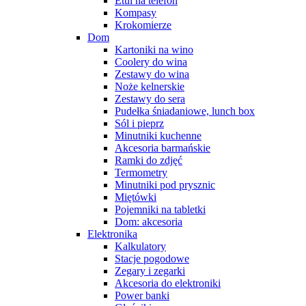
Etui na telefon
Kompasy
Krokomierze
Dom
Kartoniki na wino
Coolery do wina
Zestawy do wina
Noże kelnerskie
Zestawy do sera
Pudełka śniadaniowe, lunch box
Sól i pieprz
Minutniki kuchenne
Akcesoria barmańskie
Ramki do zdjęć
Termometry
Minutniki pod prysznic
Miętówki
Pojemniki na tabletki
Dom: akcesoria
Elektronika
Kalkulatory
Stacje pogodowe
Zegary i zegarki
Akcesoria do elektroniki
Power banki