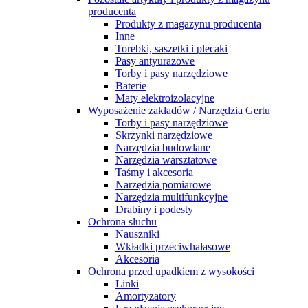
producenta
Produkty z magazynu producenta
Inne
Torebki, saszetki i plecaki
Pasy antyurazowe
Torby i pasy narzędziowe
Baterie
Maty elektroizolacyjne
Wyposażenie zakładów / Narzędzia Gertu
Torby i pasy narzędziowe
Skrzynki narzędziowe
Narzędzia budowlane
Narzędzia warsztatowe
Taśmy i akcesoria
Narzędzia pomiarowe
Narzędzia multifunkcyjne
Drabiny i podesty
Ochrona słuchu
Nauszniki
Wkładki przeciwhałasowe
Akcesoria
Ochrona przed upadkiem z wysokości
Linki
Amortyzatory