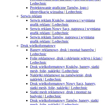
Ledtechnic
Projektowanie graficzne Tarnów, logo i
identyfikacja wizualna | Ledtechnic
Serwis reklam
Serwis reklam Kraków, naprawa i wymiana
grafik reklam | Ledtechnic
Serwis reklam Nowy Sącz, naprawa i wymiana
grafik reklam | Ledtechnic
Serwis reklam Tarnów, naprawa i wymiana
grafik reklam | Ledtechnic
Druk wielkoformatowy
Banery reklamowe, druk i montaż banerów |
Ledtechnic
Folie reklamowe, druk i oklejanie witryn i ścian |
Ledtechnic
Druk wielkoformatowy Kraków, banery, siatki
mesh, folie, naklejki | Ledtechnic
Naklejki reklamowe na zamówienie, druk
naklejek | Ledtechnic
Druk wielkoformatowy Nowy Sącz, banery,
siatki mesh, folie, naklejki | Ledtechnic
Siatki mesh reklamowe, druk i montaż na
budynki | Ledtechnic
Druk wielkoformatowy Tarnów, banery, siatki
mesh, folie, naklejki | Ledtechnic