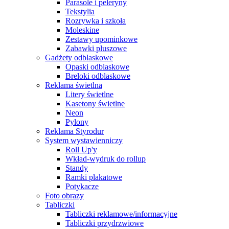
Parasole i peleryny
Tekstylia
Rozrywka i szkoła
Moleskine
Zestawy upominkowe
Zabawki pluszowe
Gadżety odblaskowe
Opaski odblaskowe
Breloki odblaskowe
Reklama świetlna
Litery świetlne
Kasetony świetlne
Neon
Pylony
Reklama Styrodur
System wystawienniczy
Roll Up'y
Wkład-wydruk do rollup
Standy
Ramki plakatowe
Potykacze
Foto obrazy
Tabliczki
Tabliczki reklamowe/informacyjne
Tabliczki przydrzwiowe