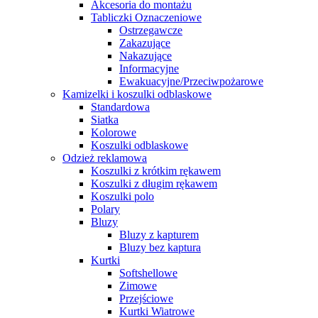
Akcesoria do montażu
Tabliczki Oznaczeniowe
Ostrzegawcze
Zakazujące
Nakazujące
Informacyjne
Ewakuacyjne/Przeciwpożarowe
Kamizelki i koszulki odblaskowe
Standardowa
Siatka
Kolorowe
Koszulki odblaskowe
Odzież reklamowa
Koszulki z krótkim rękawem
Koszulki z długim rękawem
Koszulki polo
Polary
Bluzy
Bluzy z kapturem
Bluzy bez kaptura
Kurtki
Softshellowe
Zimowe
Przejściowe
Kurtki Wiatrowe