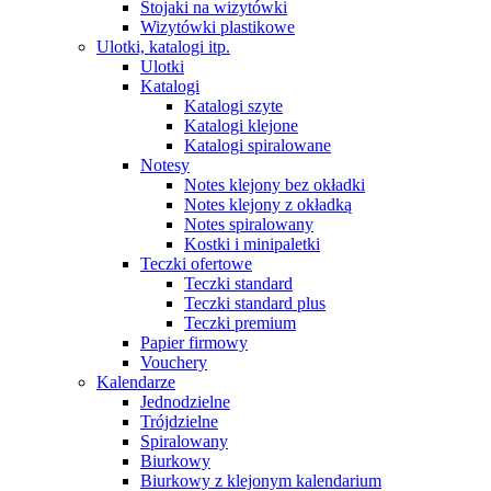
Stojaki na wizytówki
Wizytówki plastikowe
Ulotki, katalogi itp.
Ulotki
Katalogi
Katalogi szyte
Katalogi klejone
Katalogi spiralowane
Notesy
Notes klejony bez okładki
Notes klejony z okładką
Notes spiralowany
Kostki i minipaletki
Teczki ofertowe
Teczki standard
Teczki standard plus
Teczki premium
Papier firmowy
Vouchery
Kalendarze
Jednodzielne
Trójdzielne
Spiralowany
Biurkowy
Biurkowy z klejonym kalendarium