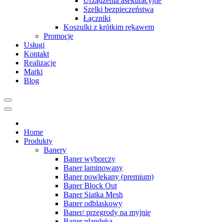
Urządzenia asekuracyjne
Szelki bezpieczeństwa
Łączniki
Koszulki z krótkim rękawem
Promocje
Usługi
Kontakt
Realizacje
Marki
Blog
Home
Produkty
Banery
Baner wyborczy
Baner laminowany
Baner powlekany (premium)
Baner Block Out
Baner Siatka Mesh
Baner odblaskowy
Baner/ przegrody na myjnię
Baner plandeka