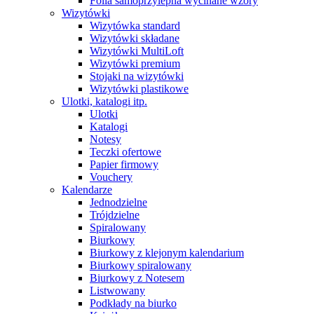
Folia samoprzylepna wycinane wzory
Wizytówki
Wizytówka standard
Wizytówki składane
Wizytówki MultiLoft
Wizytówki premium
Stojaki na wizytówki
Wizytówki plastikowe
Ulotki, katalogi itp.
Ulotki
Katalogi
Notesy
Teczki ofertowe
Papier firmowy
Vouchery
Kalendarze
Jednodzielne
Trójdzielne
Spiralowany
Biurkowy
Biurkowy z klejonym kalendarium
Biurkowy spiralowany
Biurkowy z Notesem
Listwowany
Podkłady na biurko