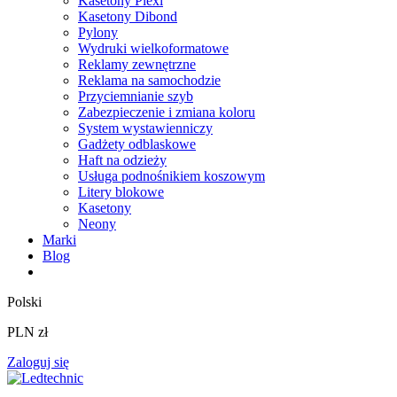
Kasetony Plexi
Kasetony Dibond
Pylony
Wydruki wielkoformatowe
Reklamy zewnętrzne
Reklama na samochodzie
Przyciemnianie szyb
Zabezpieczenie i zmiana koloru
System wystawienniczy
Gadżety odblaskowe
Haft na odzieży
Usługa podnośnikiem koszowym
Litery blokowe
Kasetony
Neony
Marki
Blog
Polski
PLN zł
Zaloguj się