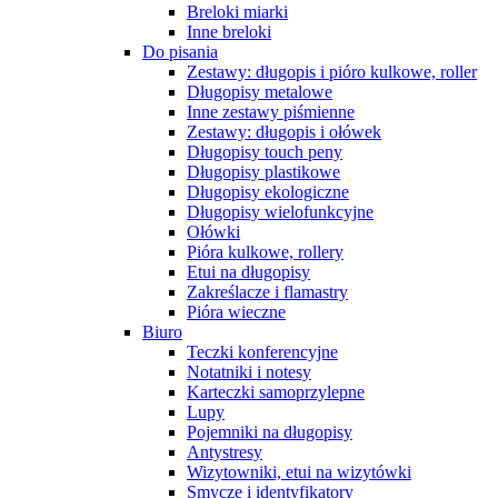
Breloki miarki
Inne breloki
Do pisania
Zestawy: długopis i pióro kulkowe, roller
Długopisy metalowe
Inne zestawy piśmienne
Zestawy: długopis i ołówek
Długopisy touch peny
Długopisy plastikowe
Długopisy ekologiczne
Długopisy wielofunkcyjne
Ołówki
Pióra kulkowe, rollery
Etui na długopisy
Zakreślacze i flamastry
Pióra wieczne
Biuro
Teczki konferencyjne
Notatniki i notesy
Karteczki samoprzylepne
Lupy
Pojemniki na długopisy
Antystresy
Wizytowniki, etui na wizytówki
Smycze i identyfikatory