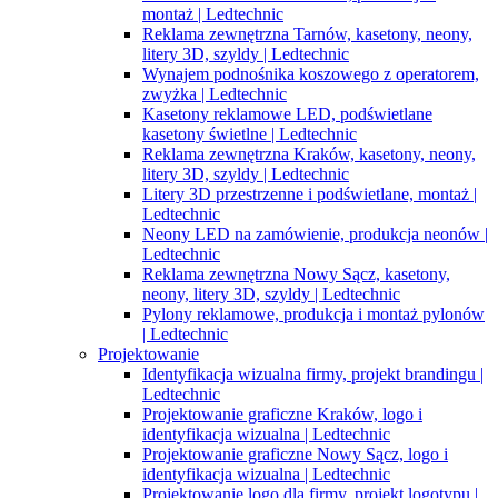
montaż | Ledtechnic
Reklama zewnętrzna Tarnów, kasetony, neony,
litery 3D, szyldy | Ledtechnic
Wynajem podnośnika koszowego z operatorem,
zwyżka | Ledtechnic
Kasetony reklamowe LED, podświetlane
kasetony świetlne | Ledtechnic
Reklama zewnętrzna Kraków, kasetony, neony,
litery 3D, szyldy | Ledtechnic
Litery 3D przestrzenne i podświetlane, montaż |
Ledtechnic
Neony LED na zamówienie, produkcja neonów |
Ledtechnic
Reklama zewnętrzna Nowy Sącz, kasetony,
neony, litery 3D, szyldy | Ledtechnic
Pylony reklamowe, produkcja i montaż pylonów
| Ledtechnic
Projektowanie
Identyfikacja wizualna firmy, projekt brandingu |
Ledtechnic
Projektowanie graficzne Kraków, logo i
identyfikacja wizualna | Ledtechnic
Projektowanie graficzne Nowy Sącz, logo i
identyfikacja wizualna | Ledtechnic
Projektowanie logo dla firmy, projekt logotypu |