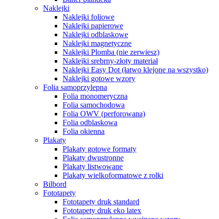
Naklejki
Naklejki foliowe
Naklejki papierowe
Naklejki odblaskowe
Naklejki magnetyczne
Naklejki Plomba (nie zerwiesz)
Naklejki srebrny-złoty materiał
Naklejki Easy Dot (łatwo klejone na wszystko)
Naklejki gotowe wzory
Folia samoprzylepna
Folia monomeryczna
Folia samochodowa
Folia OWV (perforowana)
Folia odblaskowa
Folia okienna
Plakaty
Plakaty gotowe formaty
Plakaty dwustronne
Plakaty listwowane
Plakaty wielkoformatowe z rolki
Bilbord
Fototapety
Fototapety druk standard
Fototapety druk eko latex