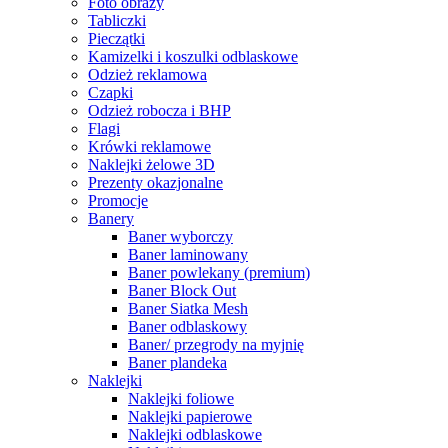
Foto obrazy
Tabliczki
Pieczątki
Kamizelki i koszulki odblaskowe
Odzież reklamowa
Czapki
Odzież robocza i BHP
Flagi
Krówki reklamowe
Naklejki żelowe 3D
Prezenty okazjonalne
Promocje
Banery
Baner wyborczy
Baner laminowany
Baner powlekany (premium)
Baner Block Out
Baner Siatka Mesh
Baner odblaskowy
Baner/ przegrody na myjnię
Baner plandeka
Naklejki
Naklejki foliowe
Naklejki papierowe
Naklejki odblaskowe