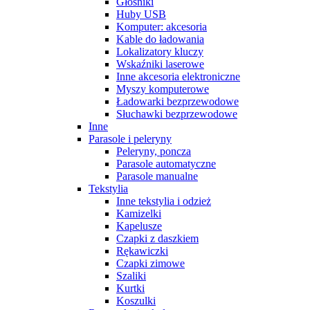
Głośniki
Huby USB
Komputer: akcesoria
Kable do ładowania
Lokalizatory kluczy
Wskaźniki laserowe
Inne akcesoria elektroniczne
Myszy komputerowe
Ładowarki bezprzewodowe
Słuchawki bezprzewodowe
Inne
Parasole i peleryny
Peleryny, poncza
Parasole automatyczne
Parasole manualne
Tekstylia
Inne tekstylia i odzież
Kamizelki
Kapelusze
Czapki z daszkiem
Rękawiczki
Czapki zimowe
Szaliki
Kurtki
Koszulki