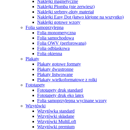
Naklejki magnetyczne
Naklejki Plomba (nie zerwiesz)
Naklejki srebrny-złoty materiał
Naklejki Easy Dot (łatwo klejone na wszystko)
Naklejki gotowe wzory
Folia samoprzylepna
Folia monomeryczna
Folia samochodowa
Folia OWV (perforowana)
Folia odblaskowa
Folia okienna
Plakaty
Plakaty gotowe formaty
Plakaty dwustronne
Plakaty listwowane
Plakaty wielkoformatowe z rolki
Fototapety
Fototapety druk standard
Fototapety druk eko latex
Folia samoprzylepna wycinane wzory
Wizytówki
Wizytówka standard
Wizytówki składane
Wizytówki MultiLoft
Wizytówki premium