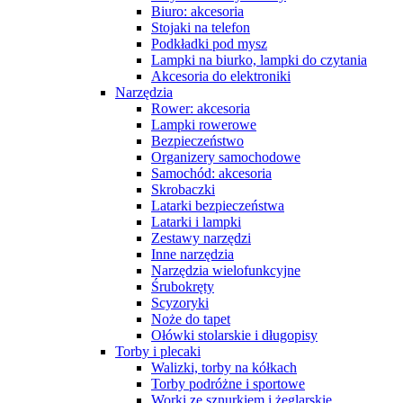
Biuro: akcesoria
Stojaki na telefon
Podkładki pod mysz
Lampki na biurko, lampki do czytania
Akcesoria do elektroniki
Narzędzia
Rower: akcesoria
Lampki rowerowe
Bezpieczeństwo
Organizery samochodowe
Samochód: akcesoria
Skrobaczki
Latarki bezpieczeństwa
Latarki i lampki
Zestawy narzędzi
Inne narzędzia
Narzędzia wielofunkcyjne
Śrubokręty
Scyzoryki
Noże do tapet
Ołówki stolarskie i długopisy
Torby i plecaki
Walizki, torby na kółkach
Torby podróżne i sportowe
Worki ze sznurkiem i żeglarskie