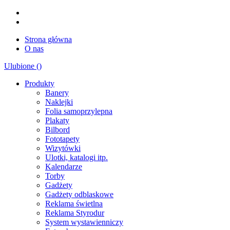
Strona główna
O nas
Ulubione (
)
Produkty
Banery
Naklejki
Folia samoprzylepna
Plakaty
Bilbord
Fototapety
Wizytówki
Ulotki, katalogi itp.
Kalendarze
Torby
Gadżety
Gadżety odblaskowe
Reklama świetlna
Reklama Styrodur
System wystawienniczy