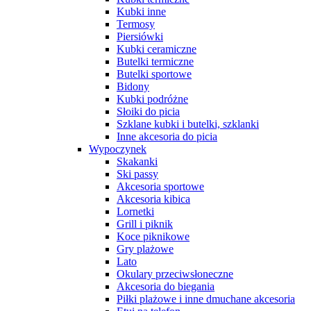
Kubki inne
Termosy
Piersiówki
Kubki ceramiczne
Butelki termiczne
Butelki sportowe
Bidony
Kubki podróżne
Słoiki do picia
Szklane kubki i butelki, szklanki
Inne akcesoria do picia
Wypoczynek
Skakanki
Ski passy
Akcesoria sportowe
Akcesoria kibica
Lornetki
Grill i piknik
Koce piknikowe
Gry plażowe
Lato
Okulary przeciwsłoneczne
Akcesoria do biegania
Piłki plażowe i inne dmuchane akcesoria