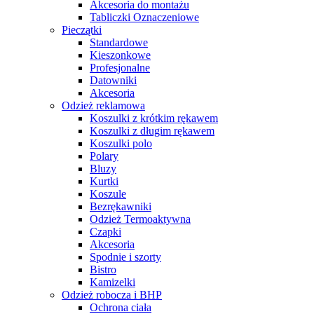
Akcesoria do montażu
Tabliczki Oznaczeniowe
Pieczątki
Standardowe
Kieszonkowe
Profesjonalne
Datowniki
Akcesoria
Odzież reklamowa
Koszulki z krótkim rękawem
Koszulki z długim rękawem
Koszulki polo
Polary
Bluzy
Kurtki
Koszule
Bezrękawniki
Odzież Termoaktywna
Czapki
Akcesoria
Spodnie i szorty
Bistro
Kamizelki
Odzież robocza i BHP
Ochrona ciała