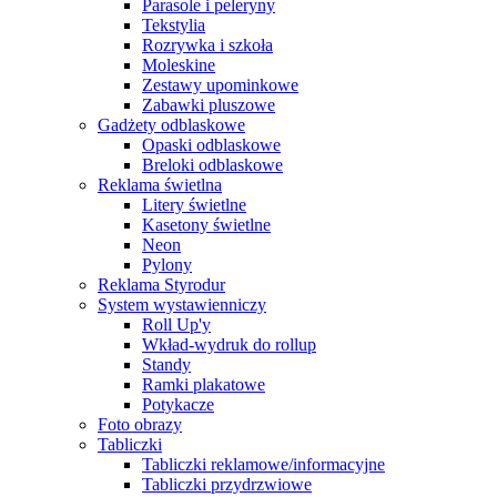
Parasole i peleryny
Tekstylia
Rozrywka i szkoła
Moleskine
Zestawy upominkowe
Zabawki pluszowe
Gadżety odblaskowe
Opaski odblaskowe
Breloki odblaskowe
Reklama świetlna
Litery świetlne
Kasetony świetlne
Neon
Pylony
Reklama Styrodur
System wystawienniczy
Roll Up'y
Wkład-wydruk do rollup
Standy
Ramki plakatowe
Potykacze
Foto obrazy
Tabliczki
Tabliczki reklamowe/informacyjne
Tabliczki przydrzwiowe