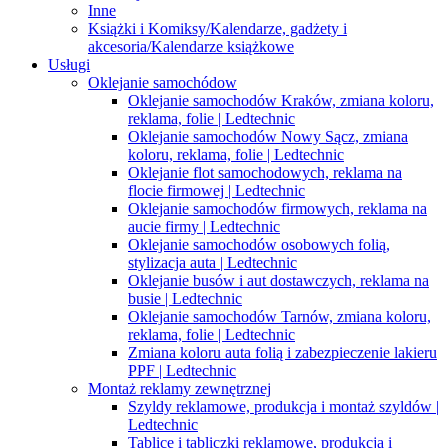
Inne
Książki i Komiksy/Kalendarze, gadżety i
akcesoria/Kalendarze książkowe
Usługi
Oklejanie samochódow
Oklejanie samochodów Kraków, zmiana koloru,
reklama, folie | Ledtechnic
Oklejanie samochodów Nowy Sącz, zmiana
koloru, reklama, folie | Ledtechnic
Oklejanie flot samochodowych, reklama na
flocie firmowej | Ledtechnic
Oklejanie samochodów firmowych, reklama na
aucie firmy | Ledtechnic
Oklejanie samochodów osobowych folią,
stylizacja auta | Ledtechnic
Oklejanie busów i aut dostawczych, reklama na
busie | Ledtechnic
Oklejanie samochodów Tarnów, zmiana koloru,
reklama, folie | Ledtechnic
Zmiana koloru auta folią i zabezpieczenie lakieru
PPF | Ledtechnic
Montaż reklamy zewnętrznej
Szyldy reklamowe, produkcja i montaż szyldów |
Ledtechnic
Tablice i tabliczki reklamowe, produkcja i