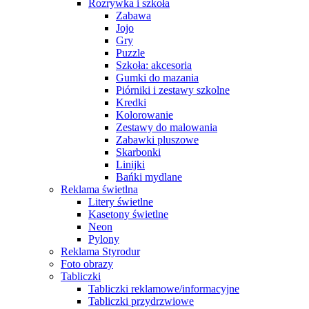
Rozrywka i szkoła
Zabawa
Jojo
Gry
Puzzle
Szkoła: akcesoria
Gumki do mazania
Piórniki i zestawy szkolne
Kredki
Kolorowanie
Zestawy do malowania
Zabawki pluszowe
Skarbonki
Linijki
Bańki mydlane
Reklama świetlna
Litery świetlne
Kasetony świetlne
Neon
Pylony
Reklama Styrodur
Foto obrazy
Tabliczki
Tabliczki reklamowe/informacyjne
Tabliczki przydrzwiowe