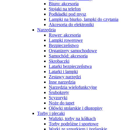
Biuro: akcesoria
Stojaki na telefon
Podkładki pod mysz
Lampki na biurko, lampki do czytania
Akcesoria do elektroniki
Narzędzia
Rower: akcesoria
Lampki rowerowe
Bezpieczeństwo
Organizery samochodowe
Samochód: akcesoria
Skrobaczki
Latarki bezpieczeństwa
Latarki i lampki
Zestawy narzędzi
Inne narzędzia
Narzędzia wielofunkcyjne
Śrubokręty
Scyzoryki
Noże do tapet
Ołówki stolarskie i długopisy
Torby i plecaki
Walizki, torby na kółkach
Torby podróżne i sportowe
Worki ze sznurkiem i żeglarskie