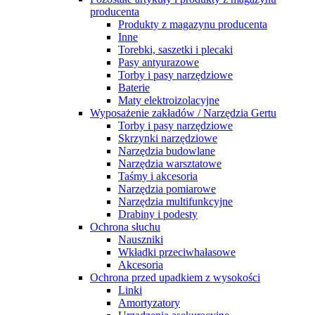
producenta
Produkty z magazynu producenta
Inne
Torebki, saszetki i plecaki
Pasy antyurazowe
Torby i pasy narzędziowe
Baterie
Maty elektroizolacyjne
Wyposażenie zakładów / Narzędzia Gertu
Torby i pasy narzędziowe
Skrzynki narzędziowe
Narzędzia budowlane
Narzędzia warsztatowe
Taśmy i akcesoria
Narzędzia pomiarowe
Narzędzia multifunkcyjne
Drabiny i podesty
Ochrona słuchu
Nauszniki
Wkładki przeciwhałasowe
Akcesoria
Ochrona przed upadkiem z wysokości
Linki
Amortyzatory