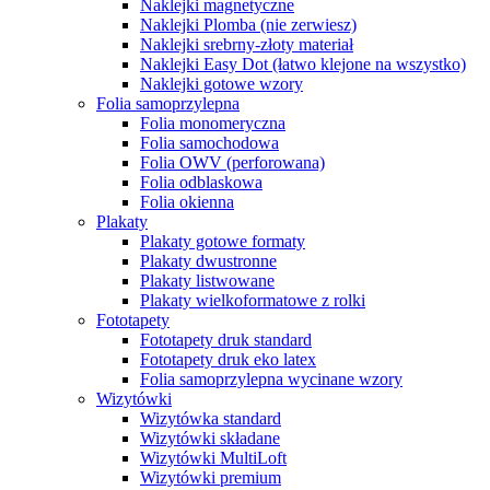
Naklejki magnetyczne
Naklejki Plomba (nie zerwiesz)
Naklejki srebrny-złoty materiał
Naklejki Easy Dot (łatwo klejone na wszystko)
Naklejki gotowe wzory
Folia samoprzylepna
Folia monomeryczna
Folia samochodowa
Folia OWV (perforowana)
Folia odblaskowa
Folia okienna
Plakaty
Plakaty gotowe formaty
Plakaty dwustronne
Plakaty listwowane
Plakaty wielkoformatowe z rolki
Fototapety
Fototapety druk standard
Fototapety druk eko latex
Folia samoprzylepna wycinane wzory
Wizytówki
Wizytówka standard
Wizytówki składane
Wizytówki MultiLoft
Wizytówki premium