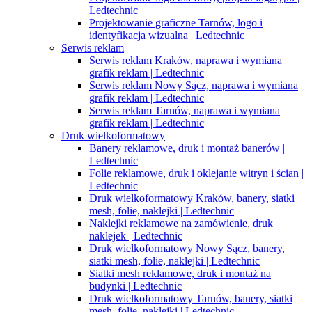
Ledtechnic
Projektowanie graficzne Tarnów, logo i
identyfikacja wizualna | Ledtechnic
Serwis reklam
Serwis reklam Kraków, naprawa i wymiana
grafik reklam | Ledtechnic
Serwis reklam Nowy Sącz, naprawa i wymiana
grafik reklam | Ledtechnic
Serwis reklam Tarnów, naprawa i wymiana
grafik reklam | Ledtechnic
Druk wielkoformatowy
Banery reklamowe, druk i montaż banerów |
Ledtechnic
Folie reklamowe, druk i oklejanie witryn i ścian |
Ledtechnic
Druk wielkoformatowy Kraków, banery, siatki
mesh, folie, naklejki | Ledtechnic
Naklejki reklamowe na zamówienie, druk
naklejek | Ledtechnic
Druk wielkoformatowy Nowy Sącz, banery,
siatki mesh, folie, naklejki | Ledtechnic
Siatki mesh reklamowe, druk i montaż na
budynki | Ledtechnic
Druk wielkoformatowy Tarnów, banery, siatki
mesh, folie, naklejki | Ledtechnic