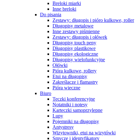
Breloki miarki
Inne breloki
Do pisania
Zestawy: długopis i pióro kulkowe, roller
Długopisy metalowe
Inne zestawy piśmienne
Zestawy: długopis i ołówek
Długopisy touch peny
Długopisy plastikowe
Długopisy ekologiczne
Długopisy wielofunkcyjne
Ołówki
Pióra kulkowe, rollery
Etui na długopisy
Zakreślacze i flamastry
Pióra wieczne
Biuro
Teczki konferencyjne
Notatniki i notesy
Karteczki samoprzylepne
Lupy
Pojemniki na długopisy
Antystresy
Wizytowniki, etui na wizytówki
Smycze i identyfikatory