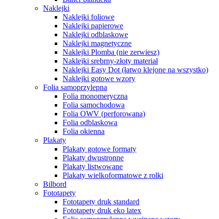
Naklejki
Naklejki foliowe
Naklejki papierowe
Naklejki odblaskowe
Naklejki magnetyczne
Naklejki Plomba (nie zerwiesz)
Naklejki srebrny-złoty materiał
Naklejki Easy Dot (łatwo klejone na wszystko)
Naklejki gotowe wzory
Folia samoprzylepna
Folia monomeryczna
Folia samochodowa
Folia OWV (perforowana)
Folia odblaskowa
Folia okienna
Plakaty
Plakaty gotowe formaty
Plakaty dwustronne
Plakaty listwowane
Plakaty wielkoformatowe z rolki
Bilbord
Fototapety
Fototapety druk standard
Fototapety druk eko latex