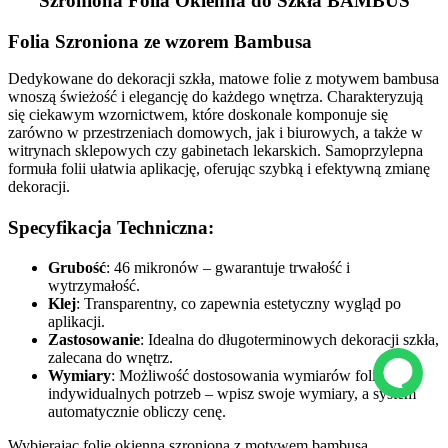
Szroniona Folia Okienna do Szkła BAMBUS
Folia Szroniona ze wzorem Bambusa
Dedykowane do dekoracji szkła, matowe folie z motywem bambusa
wnoszą świeżość i elegancję do każdego wnętrza. Charakteryzują
się ciekawym wzornictwem, które doskonale komponuje się
zarówno w przestrzeniach domowych, jak i biurowych, a także w
witrynach sklepowych czy gabinetach lekarskich. Samoprzylepna
formuła folii ułatwia aplikację, oferując szybką i efektywną zmianę
dekoracji.
Specyfikacja Techniczna:
Grubość
: 46 mikronów – gwarantuje trwałość i
wytrzymałość.
Klej
: Transparentny, co zapewnia estetyczny wygląd po
aplikacji.
Zastosowanie
: Idealna do długoterminowych dekoracji szkła,
zalecana do wnętrz.
Wymiary
: Możliwość dostosowania wymiarów folii do
indywidualnych potrzeb – wpisz swoje wymiary, a system
automatycznie obliczy cenę.
Wybierając folię okienną szronioną z motywem bambusa,