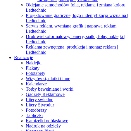
Oklejanie samochodów folią, reklama i zmiana koloru |
Ledtechnic
Projektowanie graficzne, logo i identyfikacja wizualna |
Ledtechnic
Serwis reklam, wymiana grafik i naprawa reklam |
Ledtechnic
Druk wielkoformatowy, banery, siatki, folie, naklejki |
Ledtechnic
Reklama zewnętrzna, produkcja i montaż reklam |
Ledtechnic
Realizacje
Naklejki
Plakaty
Fototapety
Wizytówki, ulotki i inne
Kalendarze
Torby bawełniane i worki
Gadżety Reklamowe
Litery świetlne
Litery Styrodur
Fotoobrazy
Tabliczki
Kamizelki odblaskowe
Nadruk na odzieży