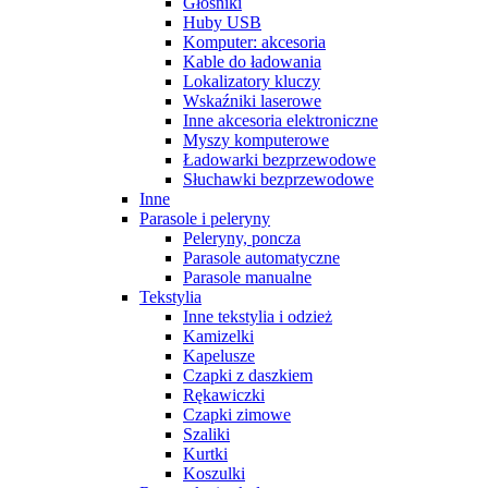
Głośniki
Huby USB
Komputer: akcesoria
Kable do ładowania
Lokalizatory kluczy
Wskaźniki laserowe
Inne akcesoria elektroniczne
Myszy komputerowe
Ładowarki bezprzewodowe
Słuchawki bezprzewodowe
Inne
Parasole i peleryny
Peleryny, poncza
Parasole automatyczne
Parasole manualne
Tekstylia
Inne tekstylia i odzież
Kamizelki
Kapelusze
Czapki z daszkiem
Rękawiczki
Czapki zimowe
Szaliki
Kurtki
Koszulki