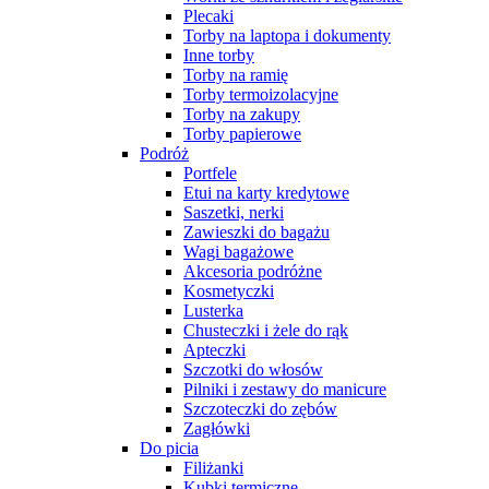
Plecaki
Torby na laptopa i dokumenty
Inne torby
Torby na ramię
Torby termoizolacyjne
Torby na zakupy
Torby papierowe
Podróż
Portfele
Etui na karty kredytowe
Saszetki, nerki
Zawieszki do bagażu
Wagi bagażowe
Akcesoria podróżne
Kosmetyczki
Lusterka
Chusteczki i żele do rąk
Apteczki
Szczotki do włosów
Pilniki i zestawy do manicure
Szczoteczki do zębów
Zagłówki
Do picia
Filiżanki
Kubki termiczne