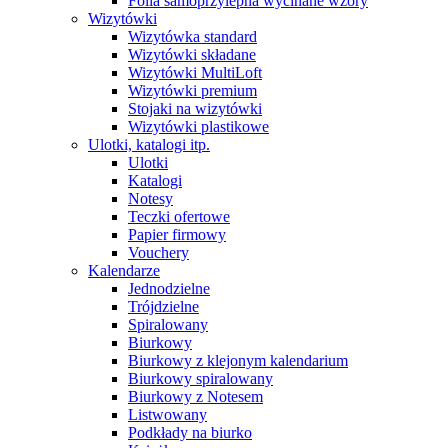
Folia samoprzylepna wycinane wzory
Wizytówki
Wizytówka standard
Wizytówki składane
Wizytówki MultiLoft
Wizytówki premium
Stojaki na wizytówki
Wizytówki plastikowe
Ulotki, katalogi itp.
Ulotki
Katalogi
Notesy
Teczki ofertowe
Papier firmowy
Vouchery
Kalendarze
Jednodzielne
Trójdzielne
Spiralowany
Biurkowy
Biurkowy z klejonym kalendarium
Biurkowy spiralowany
Biurkowy z Notesem
Listwowany
Podkłady na biurko