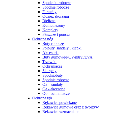
Spodenki robocze
Spodnie robocze
Fartuchy
Odzież skórzana
Bielizna
Kombinezony
Komplety
Płaszcze i poncza
Ochrona nóg
Buty robocze
Półbuty, sandały i klapki
Akcesoria
Buty gumowe/PCV/nitryl/EVA
Trzewiki
Ochraniacze
Skarpety
Spodniobuty
Spodnie robocze
O3 - sandały
Oa - akcesoria
Oo - ochraniacze
Ochrona rąk
Rękawice powlekane
Rękawice gumowe oraz z tworzyw
Rękawice wzmacniane