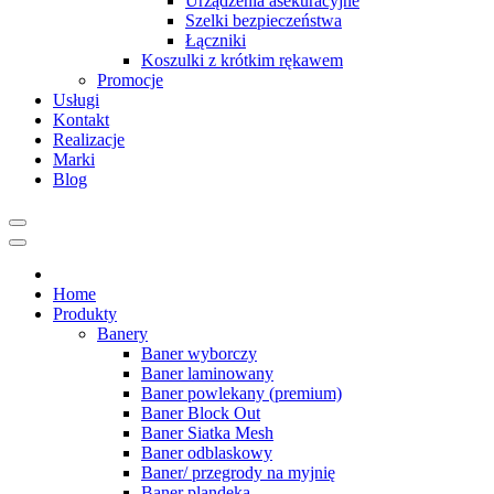
Urządzenia asekuracyjne
Szelki bezpieczeństwa
Łączniki
Koszulki z krótkim rękawem
Promocje
Usługi
Kontakt
Realizacje
Marki
Blog
Home
Produkty
Banery
Baner wyborczy
Baner laminowany
Baner powlekany (premium)
Baner Block Out
Baner Siatka Mesh
Baner odblaskowy
Baner/ przegrody na myjnię
Baner plandeka