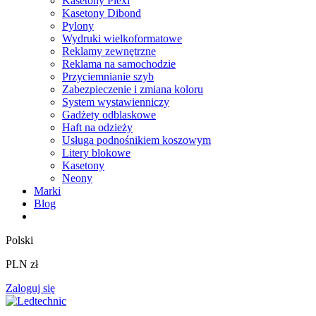
Kasetony Plexi
Kasetony Dibond
Pylony
Wydruki wielkoformatowe
Reklamy zewnętrzne
Reklama na samochodzie
Przyciemnianie szyb
Zabezpieczenie i zmiana koloru
System wystawienniczy
Gadżety odblaskowe
Haft na odzieży
Usługa podnośnikiem koszowym
Litery blokowe
Kasetony
Neony
Marki
Blog
Polski
PLN zł
Zaloguj się