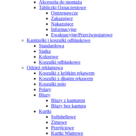
Akcesoria do montażu
Tabliczki Oznaczeniowe
Ostrzegawcze
Zakazujące
Nakazujące
Informacyjne
Ewakuacyjne/Przeciwpożarowe
Kamizelki i koszulki odblaskowe
Standardowa
Siatka
Kolorowe
Koszulki odblaskowe
Odzież reklamowa
Koszulki z krótkim rękawem
Koszulki z długim rękawem
Koszulki polo
Polary
Bluzy
Bluzy z kapturem
Bluzy bez kaptura
Kurtki
Softshellowe
Zimowe
Przejściowe
Kurtki Wiatrowe