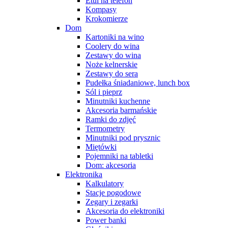
Etui na telefon
Kompasy
Krokomierze
Dom
Kartoniki na wino
Coolery do wina
Zestawy do wina
Noże kelnerskie
Zestawy do sera
Pudełka śniadaniowe, lunch box
Sól i pieprz
Minutniki kuchenne
Akcesoria barmańskie
Ramki do zdjęć
Termometry
Minutniki pod prysznic
Miętówki
Pojemniki na tabletki
Dom: akcesoria
Elektronika
Kalkulatory
Stacje pogodowe
Zegary i zegarki
Akcesoria do elektroniki
Power banki