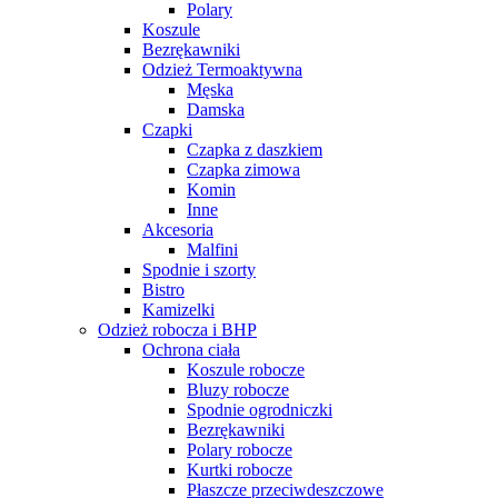
Polary
Koszule
Bezrękawniki
Odzież Termoaktywna
Męska
Damska
Czapki
Czapka z daszkiem
Czapka zimowa
Komin
Inne
Akcesoria
Malfini
Spodnie i szorty
Bistro
Kamizelki
Odzież robocza i BHP
Ochrona ciała
Koszule robocze
Bluzy robocze
Spodnie ogrodniczki
Bezrękawniki
Polary robocze
Kurtki robocze
Płaszcze przeciwdeszczowe