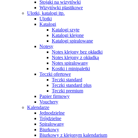
Stojaki na wizytówki
Wizytówki plastikowe
Ulotki, katalogi itp.
Ulotki
Katalogi
Katalogi szyte
Katalogi klejone
Katalogi spiralowane
Notesy
Notes klejony bez okładki
Notes klejony z okładką
Notes spiralowany
Kostki i minipaletki
Teczki ofertowe
Teczki standard
Teczki standard plus
Teczki premium
Papier firmowy
Vouchery
Kalendarze
Jednodzielne
Trójdzielne
Spiralowany
Biurkowy
Biurkowy z klejonym kalendarium