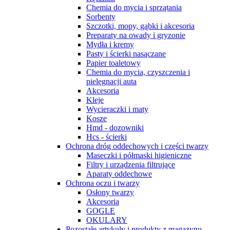
Chemia do mycia i sprzątania
Sorbenty
Szczotki, mopy, gąbki i akcesoria
Preparaty na owady i gryzonie
Mydła i kremy
Pasty i ścierki nasączane
Papier toaletowy
Chemia do mycia, czyszczenia i
pielęgnacji auta
Akcesoria
Kleje
Wycieraczki i maty
Kosze
Hmd - dozowniki
Hcs - ścierki
Ochrona dróg oddechowych i części twarzy
Maseczki i półmaski higieniczne
Filtry i urządzenia filtrujące
Aparaty oddechowe
Ochrona oczu i twarzy
Osłony twarzy
Akcesoria
GOGLE
OKULARY
Pozostałe artykuły i produkty z magazynu