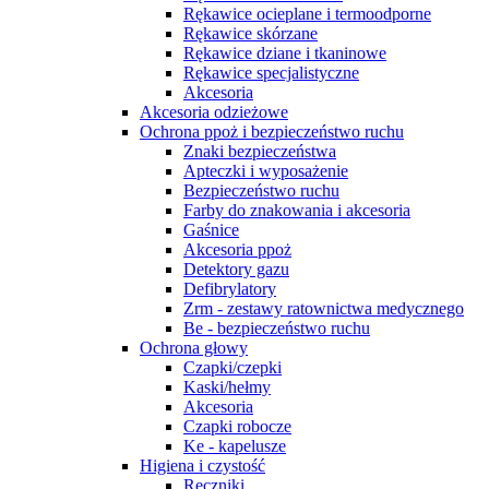
Rękawice ocieplane i termoodporne
Rękawice skórzane
Rękawice dziane i tkaninowe
Rękawice specjalistyczne
Akcesoria
Akcesoria odzieżowe
Ochrona ppoż i bezpieczeństwo ruchu
Znaki bezpieczeństwa
Apteczki i wyposażenie
Bezpieczeństwo ruchu
Farby do znakowania i akcesoria
Gaśnice
Akcesoria ppoż
Detektory gazu
Defibrylatory
Zrm - zestawy ratownictwa medycznego
Be - bezpieczeństwo ruchu
Ochrona głowy
Czapki/czepki
Kaski/hełmy
Akcesoria
Czapki robocze
Ke - kapelusze
Higiena i czystość
Ręczniki