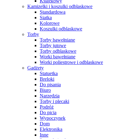
Książkowy
Kamizelki i koszulki odblaskowe
Standardowa
Siatka
Kolorowe
Koszulki odblaskowe
Torby
Torby bawełniane
Torby jutowe
Torby odblaskowe
Worki bawełniane
Worki poliestrowe i odblaskowe
Gadżety
Statuetka
Breloki
Do pisania
Biuro
Narzędzia
Torby i plecaki
Podróż
Do picia
Wypoczynek
Dom
Elektronika
Inne