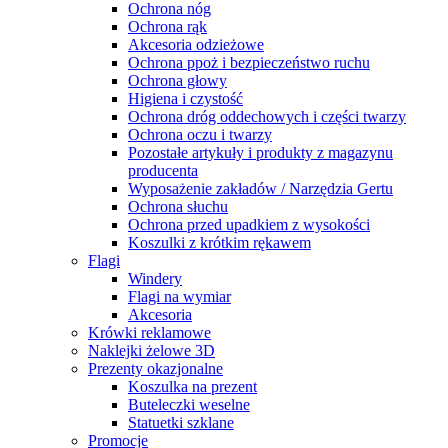
Ochrona nóg
Ochrona rąk
Akcesoria odzieżowe
Ochrona ppoż i bezpieczeństwo ruchu
Ochrona głowy
Higiena i czystość
Ochrona dróg oddechowych i części twarzy
Ochrona oczu i twarzy
Pozostałe artykuły i produkty z magazynu
producenta
Wyposażenie zakładów / Narzędzia Gertu
Ochrona słuchu
Ochrona przed upadkiem z wysokości
Koszulki z krótkim rękawem
Flagi
Windery
Flagi na wymiar
Akcesoria
Krówki reklamowe
Naklejki żelowe 3D
Prezenty okazjonalne
Koszulka na prezent
Buteleczki weselne
Statuetki szklane
Promocje