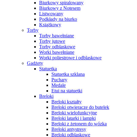
Biurkowy spiralowany
Biurkowy z Notesem
Listwowany
Podkłady na biurko
Książkowy
Torby
Torby bawełniane
Torby jutowe
Torby odblaskowe
Worki bawełniane
Worki poliestrowe i odblaskowe
Gadżety
Statuetka
Statuetka szklana
Puchary
Medale
Etui na statuetki
Breloki
Breloki kształty
Breloki otwieracze do butelek
Breloki wielofunkcyjne
Breloki latarki i lampki
Breloki z żetonem do wózka
Breloki antystresy
Breloki odblaskowe