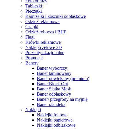
Foto obrazy
Tabliczki
Pieczątki
Kamizelki i koszulki odblaskowe
Odzież reklamowa
Czapki
Odzież robocza i BHP
Flagi
Krówki reklamowe
Naklejki żelowe 3D
Prezenty okazjonalne
Promocje
Banery
Baner wyborczy
Baner laminowany
Baner powlekany (premium)
Baner Block Out
Baner Siatka Mesh
Baner odblaskowy
Baner/ przegrody na myjnię
Baner plandeka
Naklejki
Naklejki foliowe
Naklejki papierowe
Naklejki odblaskowe