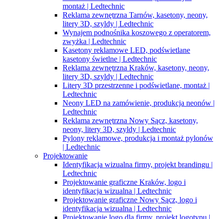
montaż | Ledtechnic
Reklama zewnętrzna Tarnów, kasetony, neony,
litery 3D, szyldy | Ledtechnic
Wynajem podnośnika koszowego z operatorem,
zwyżka | Ledtechnic
Kasetony reklamowe LED, podświetlane
kasetony świetlne | Ledtechnic
Reklama zewnętrzna Kraków, kasetony, neony,
litery 3D, szyldy | Ledtechnic
Litery 3D przestrzenne i podświetlane, montaż |
Ledtechnic
Neony LED na zamówienie, produkcja neonów |
Ledtechnic
Reklama zewnętrzna Nowy Sącz, kasetony,
neony, litery 3D, szyldy | Ledtechnic
Pylony reklamowe, produkcja i montaż pylonów
| Ledtechnic
Projektowanie
Identyfikacja wizualna firmy, projekt brandingu |
Ledtechnic
Projektowanie graficzne Kraków, logo i
identyfikacja wizualna | Ledtechnic
Projektowanie graficzne Nowy Sącz, logo i
identyfikacja wizualna | Ledtechnic
Projektowanie logo dla firmy, projekt logotypu |