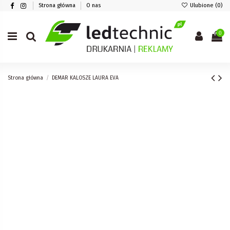
Strona główna
O nas
Ulubione (
0
)
0
Strona główna
DEMAR KALOSZE LAURA EVA
Wgraj swoje pliki
Obsługiwane formaty plików:
.psd, .pdf, .cdr, .ai, .tfi, .eps, .jpg, .jpeg, .jpe, .png
Nakład