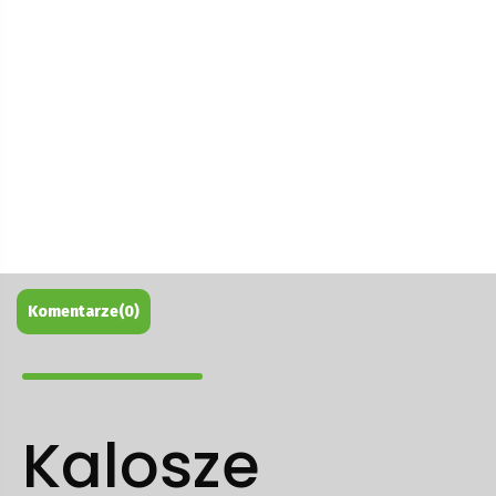
Brutto razem
0.00 zł
Dodaj do koszyka
Opis
Tabela rozmiarów
Jak zamawiać?
Komentarze
(0)
Kalosze