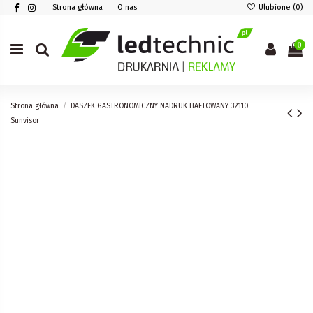
Strona główna
O nas
Ulubione (
0
)
0
Strona główna
DASZEK GASTRONOMICZNY NADRUK HAFTOWANY 32110
Sunvisor
Wgraj swoje pliki
Obsługiwane formaty plików:
.psd, .pdf, .cdr, .ai, .tfi, .eps, .jpg, .jpeg, .jpe, .png